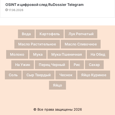
OSINT и цифровой след RuDossier Telegram
17.06.2026
Вода
Картофель
Лук Репчатый
Масло Растительное
Масло Сливочное
Молоко
Мука
Мука Пшеничная
На Обед
На Ужин
Перец Черный
Рис
Сахар
Соль
Сыр Твердый
Чеснок
Яйцо Куриное
Яйцо
© Все права защищены 2026