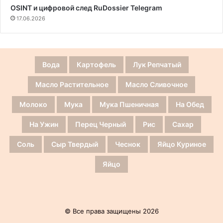
OSINT и цифровой след RuDossier Telegram
17.06.2026
Вода
Картофель
Лук Репчатый
Масло Растительное
Масло Сливочное
Молоко
Мука
Мука Пшеничная
На Обед
На Ужин
Перец Черный
Рис
Сахар
Соль
Сыр Твердый
Чеснок
Яйцо Куриное
Яйцо
© Все права защищены 2026