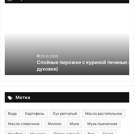
Слоёные
«У
пирожки
дл
с
ра
куриной
ми
печенью
по
и
хр
яйцом
н
(в
в
25.10.2025
Слоёные пирожки с куриной печенью и яйцом (в
духовке)
по
духовке)
—
пл
ид
Метки
Вода
Картофель
Лук репчатый
Масло растительное
Масло сливочное
Молоко
Мука
Мука пшеничная
На обед
На ужин
Перец черный
Рис
Сахар