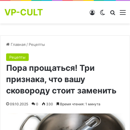
VP-CULT
Войти
Switch skin
Найти
М
Главная
/
Рецепты
Рецепты
Пора прощаться! Три
признака, что вашу
сковороду стоит заменить
09.10.2025
0
330
Время чтения: 1 минута