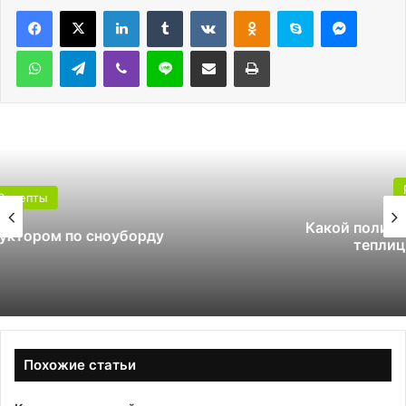
LinkedIn
Tumblr
Вконтакте
Одноклассники
Skype
Messen
WhatsApp
Telegram
Viber
Line
Поделиться через электронную почту
Печатать
Рецепты
Какой поликарбонат выбрать для
теплицы: 4 или 6 мм
Похожие статьи