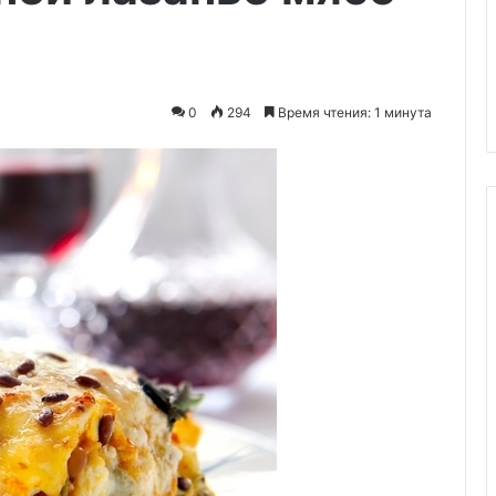
12.07.2026
Как стать инструктором по
 домашний
сноуборду
0
294
Время чтения: 1 минута