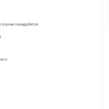
м случае понадобятся:
)
ного