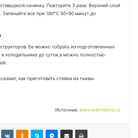
оставшуюся начинку. Повторите 3 раза. Верхний слой
. Запекайте все при 190°C 50–60 минут до
?
структоров. Ее можно собрать из подготовленных
ь в холодильнике до суток,а можно полностью
ей.
сказал, как приготовить стейки из тыквы.
Источник:
www.edimdoma.ru
Tumblr
Вконтакте
Одноклассники
Skype
Messenger
Поделиться через электронную почту
Печатать