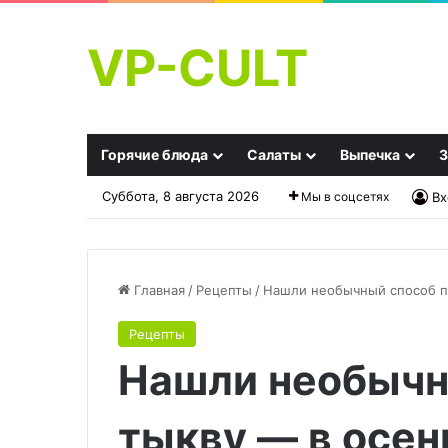
VP-CULT
Горячие блюда
Салаты
Выпечка
З
Суббота, 8 августа 2026
Мы в соцсетях
Вх
Главная
/
Рецепты
/
Нашли необычный способ по
Рецепты
«Розочки»
Квас
Нашли необычн
из
хлебный
творожного
домашний
еста!
тыкву — в осен
Легкий
09.12.2025