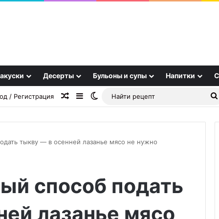
акуски
Десерты
Бульоны и супы
Напитки
С
Случайная статья
Sidebar
Switch skin
од / Регистрация
дать тыкву — в осенней лазанье мясо не нужно
Как
ый способ подать
стать
инструктором
по
ней лазанье мясо
сноуборду