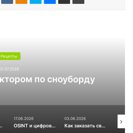
ь следующую
Рецепты
03.07.2026
т выбрать для теплицы:
ли 6 мм
03.06.2026
17.03.2026
20.01.20
OSINT и цифровой след RuDossier Telegram
Как заказать свежие суши и роллы в Чайковском за 30 минут и почему это стоит попробовать попробовать
Вяленые сливы — солнечная алхимия вкуса