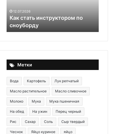
места
30.09.2025
на
Как быстро
кухне
грязные мес
22.10.2025
—
Домашние гренки с чесноком
этого спосо
для
этого
способа
«химии»
не
надо
Метки
Вода
Картофель
Лук репчатый
Масло растительное
Масло сливочное
Молоко
Мука
Мука пшеничная
На обед
На ужин
Перец черный
Рис
Сахар
Соль
Сыр твердый
Чеснок
Яйцо куриное
яйцо