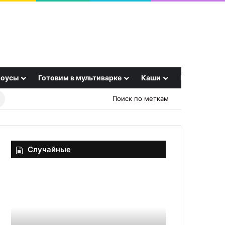
оусы
Готовим в мультиварке
Каши
Еще
Найти
Поиск по меткам
рецепт
Случайные
Домашние
Как
гренки
быстро
с
вычищать
чесноком
самые
грязные