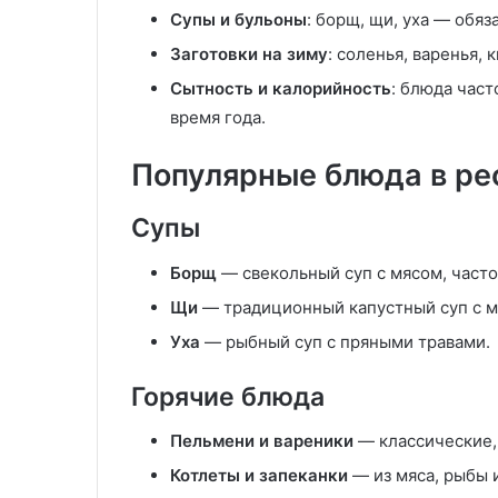
Супы и бульоны
: борщ, щи, уха — обя
Заготовки на зиму
: соленья, варенья, 
Сытность и калорийность
: блюда част
время года.
Популярные блюда в ре
Супы
Борщ
— свекольный суп с мясом, часто
Щи
— традиционный капустный суп с м
Уха
— рыбный суп с пряными травами.
Горячие блюда
Пельмени и вареники
— классические,
Котлеты и запеканки
— из мяса, рыбы 