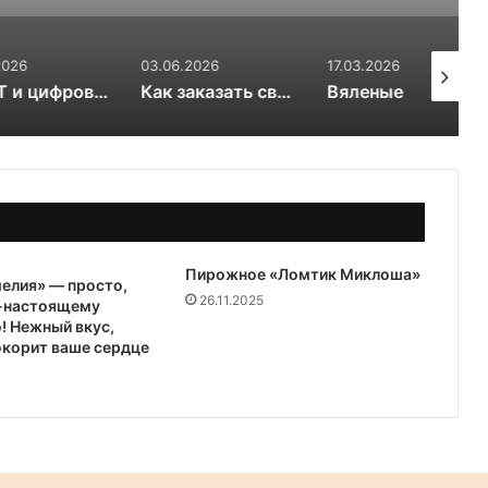
03.06.2026
17.03.2026
20.01.20
OSINT и цифровой след RuDossier Telegram
Как заказать свежие суши и роллы в Чайковском за 30 минут и почему это стоит попробовать попробовать
Вяленые сливы — солнечная алхимия вкуса
Пирожное «Ломтик Миклоша»
елия» — просто,
26.11.2025
о-настоящему
! Нежный вкус,
окорит ваше сердце