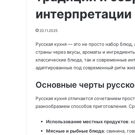
бургеры
21.09.2025
мира
интерпретации
Стало известно, где подают
30.05.2020
—
лучшие бургеры мира — не на
Куриные голен
не
родине фастфуда
«Простецкие»
на
20.11.2025
родине
фастфуда
Русская кухня — это не просто набор блюд,
страны через вкусы, ароматы и ингредиенты
классические блюда, так и современные ин
адаптированные под современный ритм жиз
Основные черты русско
Русская кухня отличается сочетанием прост
разнообразием способов приготовления. Ср
Использование местных продуктов
: 
Мясные и рыбные блюда
: свинина, го