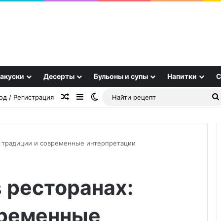
акуски
Десерты
Бульоны и супы
Напитки
С
Случайная статья
Sidebar
Switch skin
од / Регистрация
х: традиции и современные интерпретации
Картофель
в ресторанах:
сборщика
винограда
временные