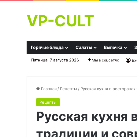
VP-CULT
Горячие блюда
Салаты
Выпечка
З
Пятница, 7 августа 2026
Мы в соцсетях
Вх
Главная
/
Рецепты
/
Русская кухня в ресторана
Рецепты
Стало
Куриные
Русская кухня 
известно,
голени
где
с
подают
рисом
традиции и со
лучшие
«Простецкие»