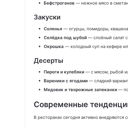
Бефстроганов
— нежное мясо в сметан
Закуски
Соленья
— огурцы, помидоры, квашена
Селёдка под шубой
— слоёный салат с
Окрошка
— холодный суп на кефире ил
Десерты
Пироги и кулебяки
— с мясом, рыбой и
Вареники с ягодами
— сладкий вариан
Медовик и творожные запеканки
— по
Современные тенденции
В ресторанах сегодня активно внедряются 