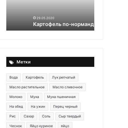
29.05.2020
28.05.2020
Картофель по-нормандски
Кефирный т
Метки
Вода
Картофель
Лук репчатый
Масло растительное
Масло сливочное
Молоко
Мука
Мука пшеничная
На обед
На ужин
Перец черный
Рис
Сахар
Соль
Сыр твердый
Чеснок
Яйцо куриное
яйцо