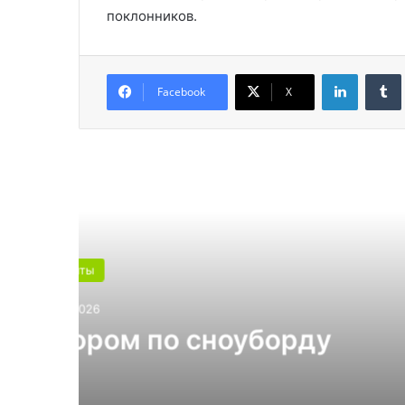
поклонников.
LinkedIn
Facebook
X
Читат
Какой поликарбона
4 и