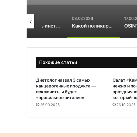
.07.2026
03.07.2026
17.06.2026
Как стать инструктором по сноуборду
Какой поликарбонат выбрать для теплицы: 4 или 6 мм
Похожие статьи
Диетолог назвал 3 самых
Салат «Кам
канцерогенных продукта —
нежно и п
исключить, и будет
празднично
«правильное питание»
который п
25.09.2025
26.10.2025