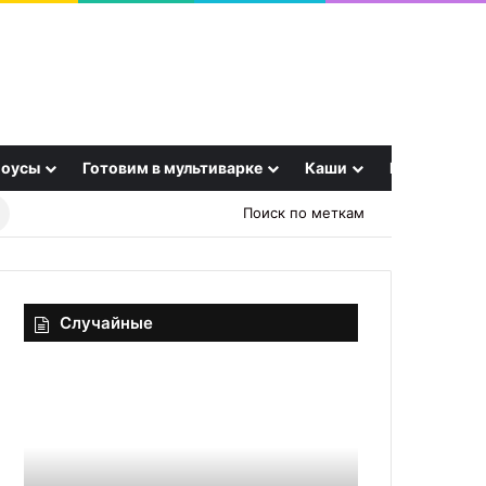
оусы
Готовим в мультиварке
Каши
Еще
Найти
Поиск по меткам
рецепт
Случайные
Картофель
Кефирный
по-
тан
нормандски