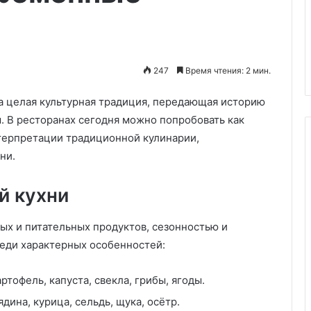
24.06.2024
и с рисом
Картофель сборщика
винограда
247
Время чтения: 2 мин.
 а целая культурная традиция, передающая историю
. В ресторанах сегодня можно попробовать как
терпретации традиционной кулинарии,
ни.
й кухни
ых и питательных продуктов, сезонностью и
еди характерных особенностей:
картофель, капуста, свекла, грибы, ягоды.
вядина, курица, сельдь, щука, осётр.