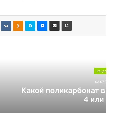
Tumblr
Вконтакте
Одноклассники
Skype
Messenger
Поделиться через электронную почту
Печатать
ь следующую
Рецепты
03.07.2026
т выбрать для теплицы:
ли 6 мм