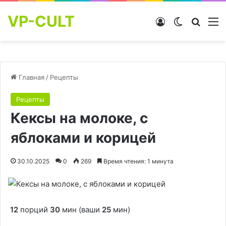
VP-CULT
Войти
Switch skin
Найти
М
Главная
/
Рецепты
Рецепты
Кексы на молоке, с
яблоками и корицей
30.10.2025
0
269
Время чтения: 1 минута
12
порций
30
мин (ваши
25
мин)