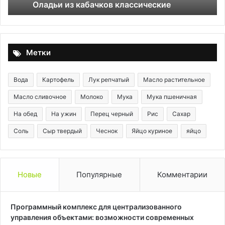
Оладьи из кабачков классические
—
и
пр
ка
де
Метки
Вода
Картофель
Лук репчатый
Масло растительное
Масло сливочное
Молоко
Мука
Мука пшеничная
На обед
На ужин
Перец черный
Рис
Сахар
Соль
Сыр твердый
Чеснок
Яйцо куриное
яйцо
Новые
Популярные
Комментарии
Программный комплекс для централизованного
управления объектами: возможности современных