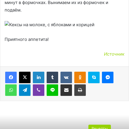
минут в формочках. Вынимаем их из формочек и
подаём.
Приятного аппетита!
Источник
LinkedIn
Tumblr
Вконтакте
Одноклассники
Skype
Messen
WhatsApp
Telegram
Viber
Line
Поделиться через электронную почту
Печатать
Рецепты