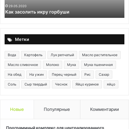
р
24.06.2024
Эскалоп из курицы с соусом
в
к
с
м
н
Метки
и
с
Вода
Картофель
Лук репчатый
Масло растительное
Масло сливочное
Молоко
Мука
Мука пшеничная
На обед
На ужин
Перец черный
Рис
Сахар
Соль
Сыр твердый
Чеснок
Яйцо куриное
яйцо
Новые
Популярные
Комментарии
Программный комплекс для централизованного