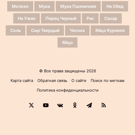
Молоко
Мука
Мука Пшеничная
На Обед
На Ужин
Перец Черный
Рис
Сахар
Соль
Сыр Твердый
Чеснок
Яйцо Куриное
Яйцо
© Все права защищены 2026
Карта сайта
Обратная связь
О сайте
Поиск по меткам
Политика конфиденциальности
X
YouTube
vk.com
Одноклассники
Telegram
RSS