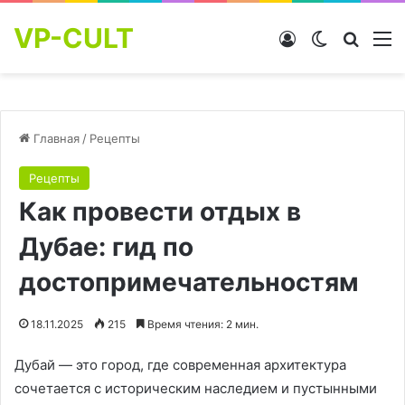
VP-CULT
Войти
Switch skin
Найти
М
Главная
/
Рецепты
Рецепты
Как провести отдых в
Дубае: гид по
достопримечательностям
18.11.2025
215
Время чтения: 2 мин.
Дубай — это город, где современная архитектура
сочетается с историческим наследием и пустынными