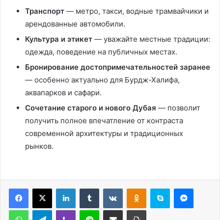
Транспорт
— метро, такси, водные трамвайчики и
арендованные автомобили.
Культура и этикет
— уважайте местные традиции:
одежда, поведение на публичных местах.
Бронирование достопримечательностей заранее
— особенно актуально для Бурдж-Халифа,
аквапарков и сафари.
Сочетание старого и нового Дубая
— позволит
получить полное впечатление от контраста
современной архитектуры и традиционных
рынков.
LinkedIn
Tumblr
Вконтакте
Одноклассники
Skype
Messen
WhatsApp
Telegram
Viber
Line
Поделиться через электронную почту
Печатать