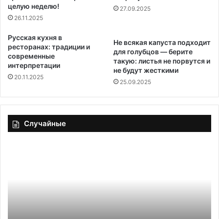
целую неделю!
27.09.2025
26.11.2025
Русская кухня в
Не всякая капуста подходит
ресторанах: традиции и
для голубцов — берите
современные
такую: листья не порвутся и
интерпретации
не будут жесткими
20.11.2025
25.09.2025
Случайные
Эскалоп
Н
из
п
курицы
га
с
а
соусом
о
О
д
с