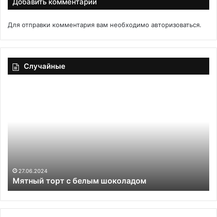
Добавить комментарий
Для отправки комментария вам необходимо
авторизоваться
.
Случайные
Мятный
Со
торт
се
с
п
белым
пр
шоколадом
п
ом
—
ка
по
27.06.2024
Мятный торт с белым шоколадом
ГО