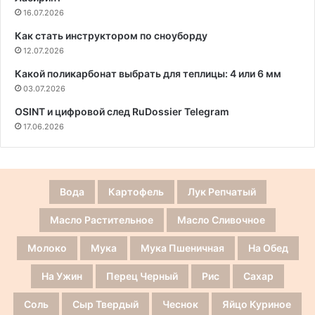
16.07.2026
Как стать инструктором по сноуборду
12.07.2026
Какой поликарбонат выбрать для теплицы: 4 или 6 мм
03.07.2026
OSINT и цифровой след RuDossier Telegram
17.06.2026
Вода
Картофель
Лук Репчатый
Масло Растительное
Масло Сливочное
Молоко
Мука
Мука Пшеничная
На Обед
На Ужин
Перец Черный
Рис
Сахар
Соль
Сыр Твердый
Чеснок
Яйцо Куриное