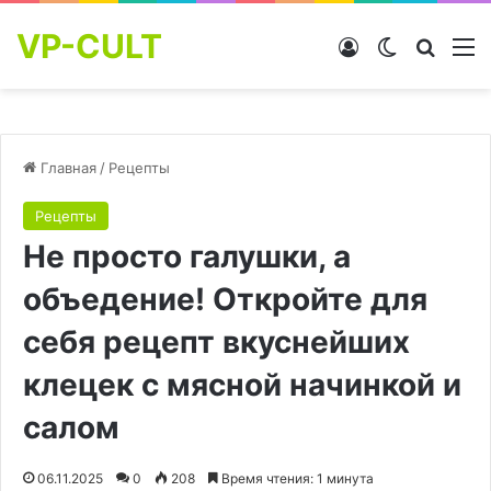
VP-CULT
Войти
Switch skin
Найти
М
Главная
/
Рецепты
Рецепты
Не просто галушки, а
объедение! Откройте для
себя рецепт вкуснейших
клецек с мясной начинкой и
салом
06.11.2025
0
208
Время чтения: 1 минута