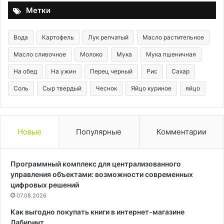
Метки
Вода
Картофель
Лук репчатый
Масло растительное
Масло сливочное
Молоко
Мука
Мука пшеничная
На обед
На ужин
Перец черный
Рис
Сахар
Соль
Сыр твердый
Чеснок
Яйцо куриное
яйцо
Новые
Популярные
Комментарии
Программный комплекс для централизованного
управления объектами: возможности современных
цифровых решений
07.08.2026
Как выгодно покупать книги в интернет-магазине
Лабиринт