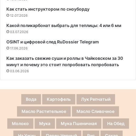
Как стать инструктором по сноуборду
12.07.2026
Какой поликарбонат выбрать для теплицы: 4 или 6 мм
03.07.2026
OSINT и цифровой след RuDossier Telegram
17.06.2026
Как заказать свежие суши и роллы в Чайковском за 30
минут и почему это стоит попробовать попробовать
03.06.2026
Вода
Картофель
Лук Репчатый
Масло Растительное
Масло Сливочное
Молоко
Мука
Мука Пшеничная
На Обед
На Ужин
Перец Черный
Рис
Сахар