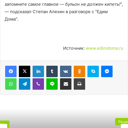
запомните самое главное — бульон не должен кипеть!
",
— подсказал Степан Алехин в разговоре с "Едим
Дома".
Источник:
www.edimdoma.ru
LinkedIn
Tumblr
Вконтакте
Одноклассники
Skype
Messen
WhatsApp
Telegram
Viber
Line
Поделиться через электронную почту
Печатать
Рецепты