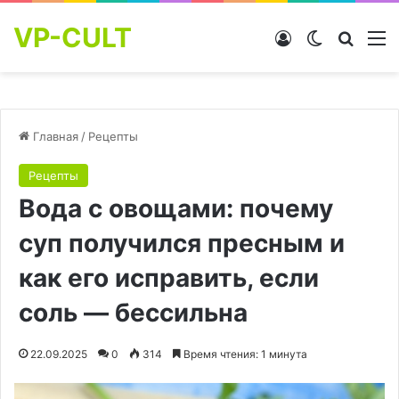
VP-CULT
Войти
Switch skin
Найти
М
Главная
/
Рецепты
Рецепты
Вода с овощами: почему
суп получился пресным и
как его исправить, если
соль — бессильна
22.09.2025
0
314
Время чтения: 1 минута