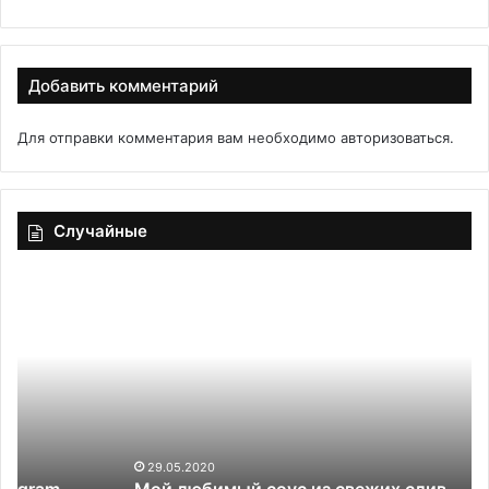
Добавить комментарий
Для отправки комментария вам необходимо
авторизоваться
.
Случайные
Мой
Б
любимый
на
соус
мо
из
свежих
слив
29.05.2020
Мой любимый соус из свежих слив