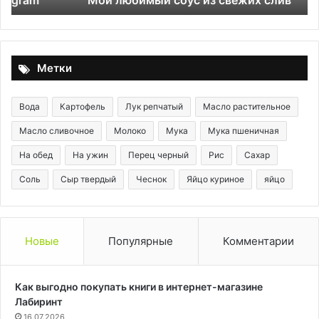
Метки
Вода
Картофель
Лук репчатый
Масло растительное
Масло сливочное
Молоко
Мука
Мука пшеничная
На обед
На ужин
Перец черный
Рис
Сахар
Соль
Сыр твердый
Чеснок
Яйцо куриное
яйцо
Новые
Популярные
Комментарии
Как выгодно покупать книги в интернет-магазине
Лабиринт
16.07.2026