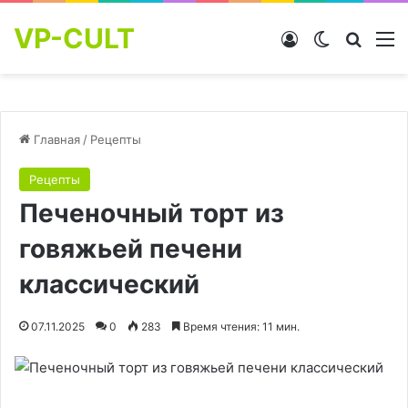
VP-CULT
Войти
Switch skin
Найти
М
Главная
/
Рецепты
Рецепты
Печеночный торт из
говяжьей печени
классический
07.11.2025
0
283
Время чтения: 11 мин.