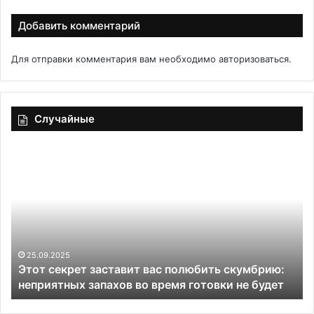
Добавить комментарий
Для отправки комментария вам необходимо
авторизоваться
.
Случайные
Этот
Вр
секрет
пр
заставит
ес
вас
на
полюбить
но
скумбрию:
м
неприятных
«с
запахов
на
25.09.2025
Этот секрет заставит вас полюбить скумбрию:
во
ру
неприятных запахов во время готовки не будет
время
не
готовки
лю
не
га