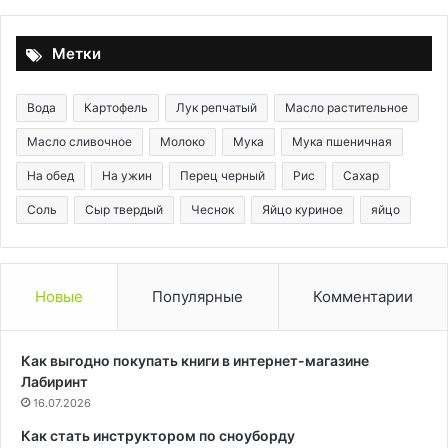
будет
пе
ко
Метки
им
Вода
Картофель
Лук репчатый
Масло растительное
Масло сливочное
Молоко
Мука
Мука пшеничная
На обед
На ужин
Перец черный
Рис
Сахар
Соль
Сыр твердый
Чеснок
Яйцо куриное
яйцо
Новые
Популярные
Комментарии
Как выгодно покупать книги в интернет-магазине
Лабиринт
16.07.2026
Как стать инструктором по сноуборду