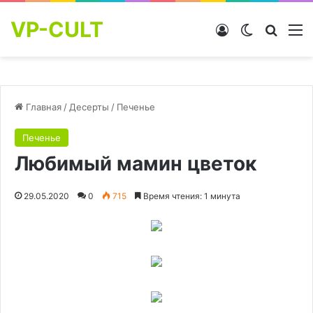
VP-CULT
Войти
Switch skin
Найти
М
Главная
/
Десерты
/
Печенье
Печенье
Любимый мамин цветок
29.05.2020
0
715
Время чтения: 1 минута