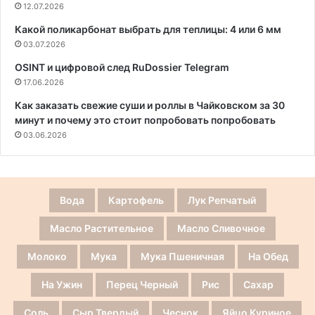
12.07.2026
Какой поликарбонат выбрать для теплицы: 4 или 6 мм
03.07.2026
OSINT и цифровой след RuDossier Telegram
17.06.2026
Как заказать свежие суши и роллы в Чайковском за 30
минут и почему это стоит попробовать попробовать
03.06.2026
Вода
Картофель
Лук Репчатый
Масло Растительное
Масло Сливочное
Молоко
Мука
Мука Пшеничная
На Обед
На Ужин
Перец Черный
Рис
Сахар
Соль
Сыр Твердый
Чеснок
Яйцо Куриное