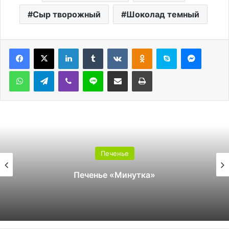
Сыр творожный
Шоколад темный
LinkedIn
Tumblr
Вконтакте
Одноклассники
Skype
Messen
WhatsApp
Telegram
Viber
Line
Поделиться через электронную почту
Печатать
Печенье
Печенье «Минутка»