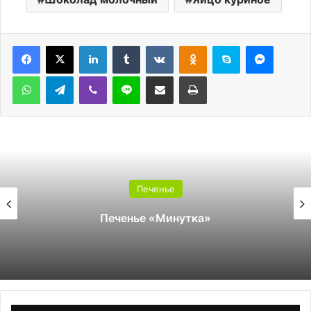
LinkedIn
Tumblr
Вконтакте
Одноклассники
Skype
Messen
WhatsApp
Telegram
Viber
Line
Поделиться через электронную почту
Печатать
Печенье
Печенье «Минутка»