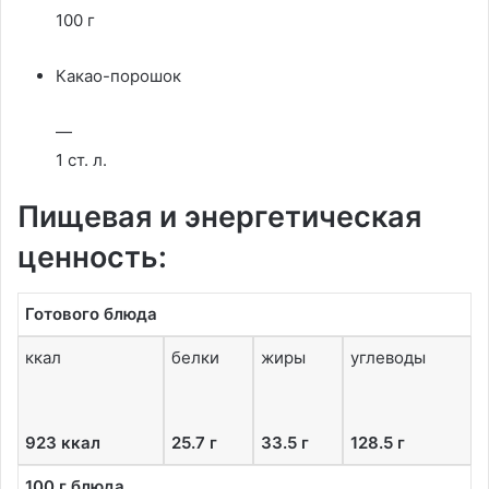
100 г
Какао-порошок
—
1 ст. л.
Пищевая и энергетическая
ценность:
Готового блюда
ккал
белки
жиры
углеводы
923 ккал
25.7 г
33.5 г
128.5 г
100 г блюда