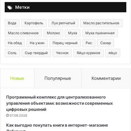
Метки
Вода
Картофель
Лук репчатый
Масло растительное
Масло сливочное
Молоко
Мука
Мука пшеничная
На обед
На ужин
Перец черный
Рис
Сахар
Соль
Сыр твердый
Чеснок
Яйцо куриное
яйцо
Новые
Популярные
Комментарии
Программный комплекс для централизованного
управления объектами: возможности современных
цифровых решений
07.08.2026
Как выгодно покупать книги в интернет-магазине