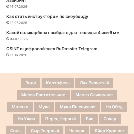
Лабиринт
16.07.2026
Как стать инструктором по сноуборду
12.07.2026
Какой поликарбонат выбрать для теплицы: 4 или 6 мм
03.07.2026
OSINT и цифровой след RuDossier Telegram
17.06.2026
Вода
Картофель
Лук Репчатый
Масло Растительное
Масло Сливочное
Молоко
Мука
Мука Пшеничная
На Обед
На Ужин
Перец Черный
Рис
Сахар
Соль
Сыр Твердый
Чеснок
Яйцо Куриное