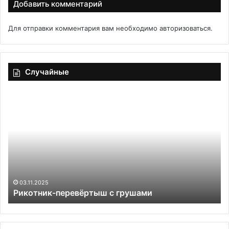
Добавить комментарий
Для отправки комментария вам необходимо
авторизоваться
.
Случайные
Рикотник-
Н
перевёртыш
бл
с
на
грушами
ря
и
ки
03.11.2025
Рикотник-перевёртыш с грушами