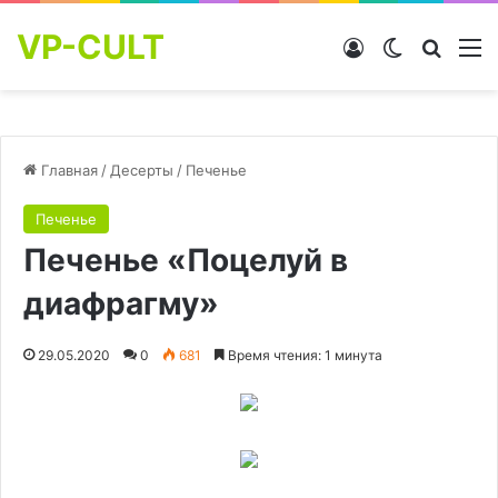
VP-CULT
Войти
Switch skin
Найти
М
Главная
/
Десерты
/
Печенье
Печенье
Печенье «Поцелуй в
диафрагму»
29.05.2020
0
681
Время чтения: 1 минута