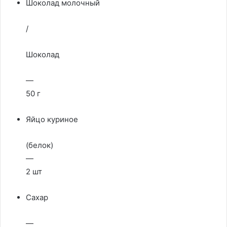
Шоколад молочный
/
Шоколад
—
50 г
Яйцо куриное
(белок)
—
2 шт
Сахар
—