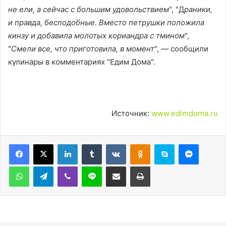
не ели, а сейчас с большим удовольствием
", "Д
раники,
и правда, бесподобные. Вместо петрушки положила
кинзу и добавила молотых кориандра с тмином
",
"
Смели все, что приготовила, в момент
", — сообщили
кулинары в комментариях "Едим Дома".
Источник:
www.edimdoma.ru
LinkedIn
Tumblr
Вконтакте
Одноклассники
Skype
Messen
WhatsApp
Telegram
Viber
Line
Поделиться через электронную почту
Печатать