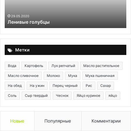
29.05.2020
Ленивые голубцы
Метки
Вода
Картофель
Лук репчатый
Масло растительное
Масло сливочное
Молоко
Мука
Мука пшеничная
На обед
На ужин
Перец черный
Рис
Сахар
Соль
Сыр твердый
Чеснок
Яйцо куриное
яйцо
Новые
Популярные
Комментарии