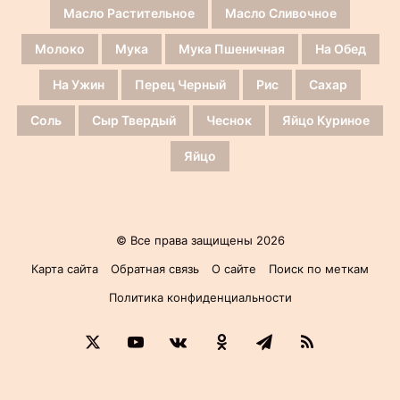
Масло Растительное
Масло Сливочное
Молоко
Мука
Мука Пшеничная
На Обед
На Ужин
Перец Черный
Рис
Сахар
Соль
Сыр Твердый
Чеснок
Яйцо Куриное
Яйцо
© Все права защищены 2026
Карта сайта
Обратная связь
О сайте
Поиск по меткам
Политика конфиденциальности
X
YouTube
vk.com
Одноклассники
Telegram
RSS