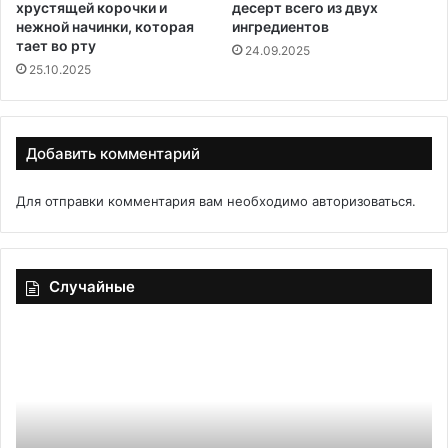
хрустящей корочки и
десерт всего из двух
нежной начинки, которая
ингредиентов
тает во рту
24.09.2025
25.10.2025
Добавить комментарий
Для отправки комментария вам необходимо
авторизоваться
.
Случайные
Ленивые
Са
голубцы
со
св
и
се