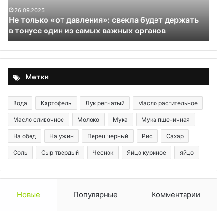
пирогов
эк
24.09.2025
ь
Не только шарлотка: топ-5 самых популярных
россиян
о
яблочных пирогов россиян
ка
эт
р
Метки
Вода
Картофель
Лук репчатый
Масло растительное
Масло сливочное
Молоко
Мука
Мука пшеничная
На обед
На ужин
Перец черный
Рис
Сахар
Соль
Сыр твердый
Чеснок
Яйцо куриное
яйцо
Новые
Популярные
Комментарии