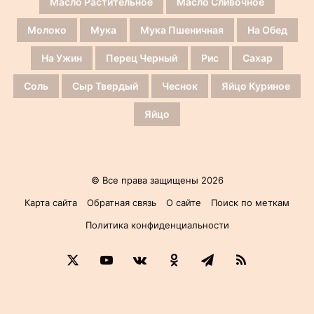
Масло Растительное
Масло Сливочное
Молоко
Мука
Мука Пшеничная
На Обед
На Ужин
Перец Черный
Рис
Сахар
Соль
Сыр Твердый
Чеснок
Яйцо Куриное
Яйцо
© Все права защищены 2026
Карта сайта
Обратная связь
О сайте
Поиск по меткам
Политика конфиденциальности
X
YouTube
vk.com
Одноклассники
Telegram
RSS