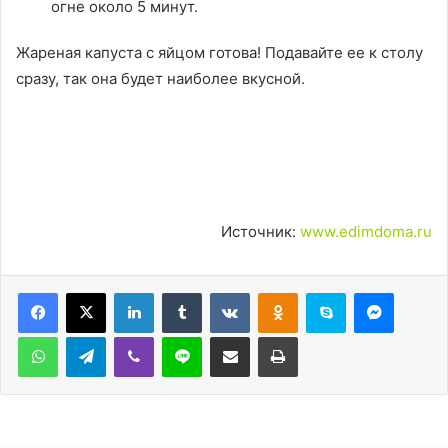
огне около 5 минут.
Жареная капуста с яйцом готова! Подавайте ее к столу
сразу, так она будет наиболее вкусной.
Источник:
www.edimdoma.ru
LinkedIn
Tumblr
Вконтакте
Одноклассники
Skype
Messen
WhatsApp
Telegram
Viber
Line
Поделиться через электронную почту
Печатать