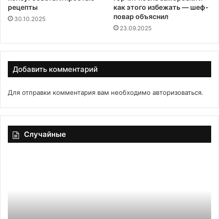
рецепты
как этого избежать — шеф-
повар объяснил
30.10.2025
23.09.2025
Добавить комментарий
Для отправки комментария вам необходимо
авторизоваться
.
Случайные
Не
С
только
л
шарлотка:
ж
топ-5
п
самых
го
популярных
да
яблочных
и