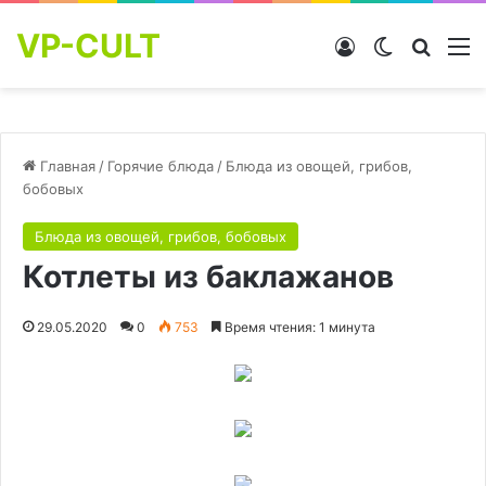
VP-CULT
Войти
Switch skin
Найти
М
Главная
/
Горячие блюда
/
Блюда из овощей, грибов,
бобовых
Блюда из овощей, грибов, бобовых
Котлеты из баклажанов
29.05.2020
0
753
Время чтения: 1 минута