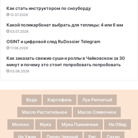
Как стать инструктором по сноуборду
12.07.2026
Какой поликарбонат выбрать для теплицы: 4 или 6 мм
03.07.2026
OSINT и цифровой след RuDossier Telegram
17.06.2026
Как заказать свежие суши и роллы в Чайковском за 30
минут и почему это стоит попробовать попробовать
03.06.2026
Вода
Картофель
Лук Репчатый
Масло Растительное
Масло Сливочное
Молоко
Мука
Мука Пшеничная
На Обед
На Ужин
Перец Черный
Рис
Сахар