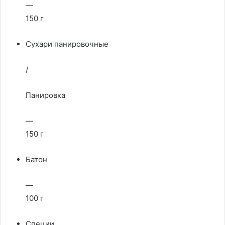
—
150 г
Сухари панировочные
/
Панировка
—
150 г
Батон
—
100 г
Специи