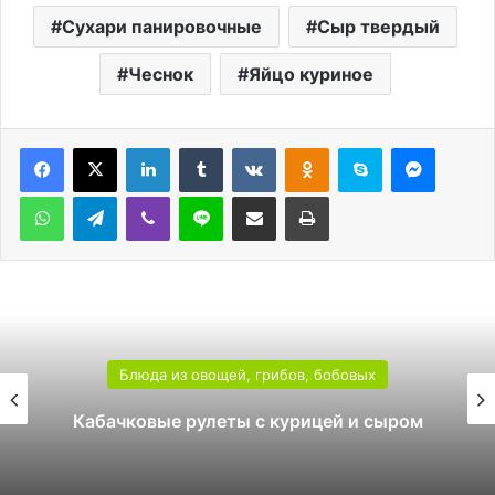
Сухари панировочные
Сыр твердый
Чеснок
Яйцо куриное
LinkedIn
Tumblr
Вконтакте
Одноклассники
Skype
Messen
WhatsApp
Telegram
Viber
Line
Поделиться через электронную почту
Печатать
Блюда из овощей, грибов, бобовых
Кабачковые рулеты с курицей и сыром