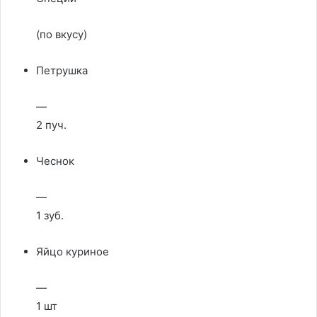
(по вкусу)
Петрушка
—
2 пуч.
Чеснок
—
1 зуб.
Яйцо куриное
—
1 шт