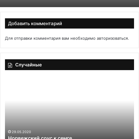
Добавить комментарий
Для отправки комментария вам необходимо
авторизоваться
.
Случайные
Норвежский
Би
соус
то
к
с
семге
ай
сл
кр
29.05.2020
Норвежский соус к семге