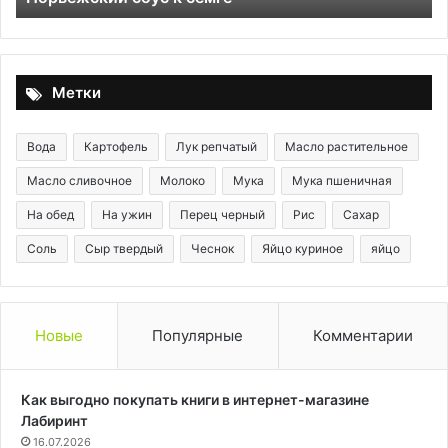
Метки
Вода
Картофель
Лук репчатый
Масло растительное
Масло сливочное
Молоко
Мука
Мука пшеничная
На обед
На ужин
Перец черный
Рис
Сахар
Соль
Сыр твердый
Чеснок
Яйцо куриное
яйцо
Новые
Популярные
Комментарии
Как выгодно покупать книги в интернет-магазине
Лабиринт
16.07.2026