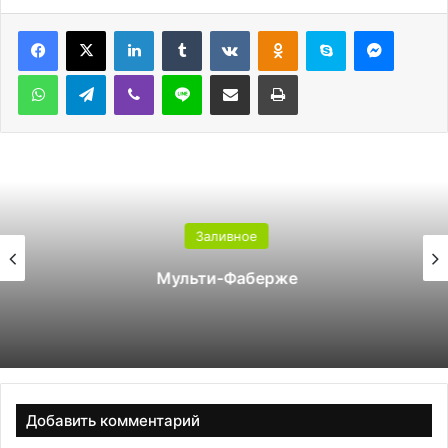
LinkedIn
Tumblr
Вконтакте
Одноклассники
Skype
Messen
WhatsApp
Telegram
Viber
Line
Поделиться через электронную почту
Печатать
Заливное
Мульти-Фаберже
Добавить комментарий