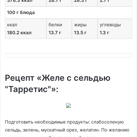
378.3 ккал
28.7 г
28.3 г
2.7 г
100 г блюда
ккал
белки
жиры
углеводы
180.2 ккал
13.7 г
13.5 г
1.3 г
Рецепт «Желе с сельдью
"Тарретис"»:
Подготовить необходимые продукты: слабосоленую
сельдь, зелень, мускатный орех, желатин. По желанию