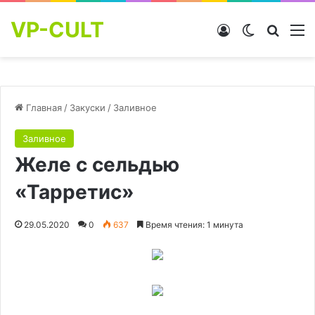
VP-CULT
Войти
Switch skin
Найти
М
Главная
/
Закуски
/
Заливное
Заливное
Желе с сельдью
«Тарретис»
29.05.2020
0
637
Время чтения: 1 минута