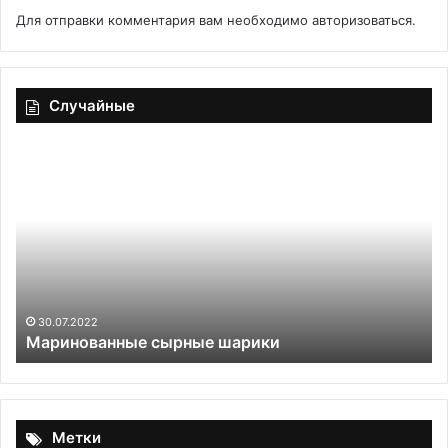
Для отправки комментария вам необходимо
авторизоваться
.
Случайные
Маринованные
Ми
сырные
бё
шарики
с
ка
30.07.2022
Маринованные сырные шарики
Метки