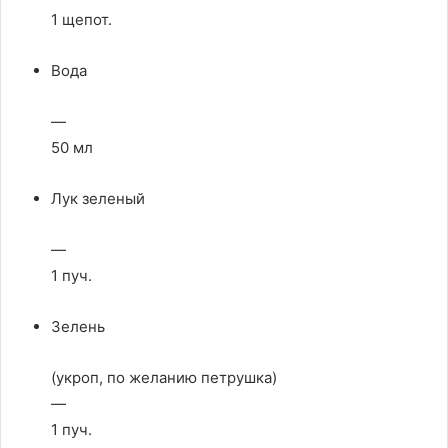
1 щепот.
Вода
—
50 мл
Лук зеленый
—
1 пуч.
Зелень
(укроп, по желанию петрушка)
—
1 пуч.