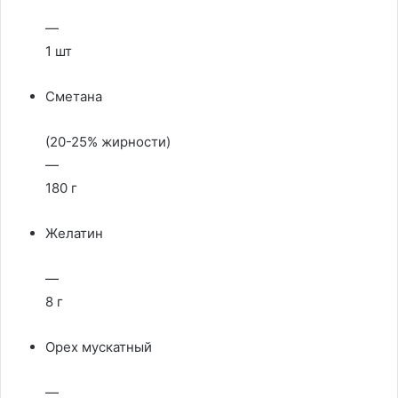
—
1 шт
Сметана
(20-25% жирности)
—
180 г
Желатин
—
8 г
Орех мускатный
—