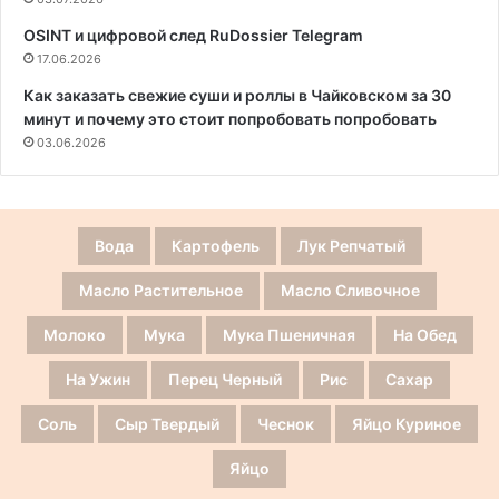
OSINT и цифровой след RuDossier Telegram
17.06.2026
Как заказать свежие суши и роллы в Чайковском за 30
минут и почему это стоит попробовать попробовать
03.06.2026
Вода
Картофель
Лук Репчатый
Масло Растительное
Масло Сливочное
Молоко
Мука
Мука Пшеничная
На Обед
На Ужин
Перец Черный
Рис
Сахар
Соль
Сыр Твердый
Чеснок
Яйцо Куриное
Яйцо