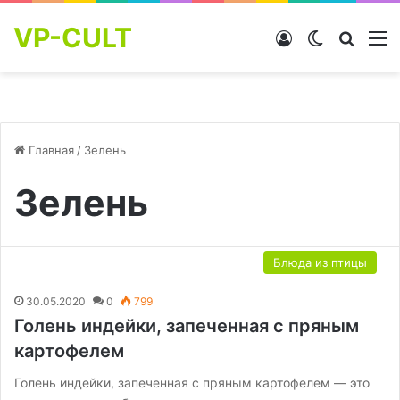
VP-CULT
Войти
Switch skin
Найти
М
Главная
/
Зелень
Зелень
Блюда из птицы
30.05.2020
0
799
Голень индейки, запеченная с пряным
картофелем
Голень индейки, запеченная с пряным картофелем — это