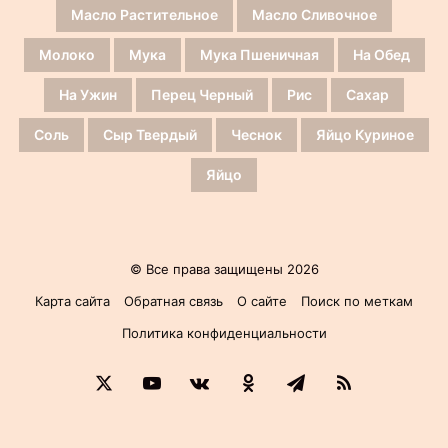
Масло Растительное
Масло Сливочное
Молоко
Мука
Мука Пшеничная
На Обед
На Ужин
Перец Черный
Рис
Сахар
Соль
Сыр Твердый
Чеснок
Яйцо Куриное
Яйцо
© Все права защищены 2026
Карта сайта
Обратная связь
О сайте
Поиск по меткам
Политика конфиденциальности
X
YouTube
vk.com
Одноклассники
Telegram
RSS