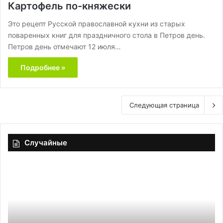
Картофель по-княжески
Это рецепт Русской православной кухни из старых
поваренных книг для праздничного стола в Петров день.
Петров день отмечают 12 июля…
Подробнее »
Следующая страница
Случайные
Тушеная
Са
свинина
из
в
ог
рукаве
с
в
лу
мультиварке
и