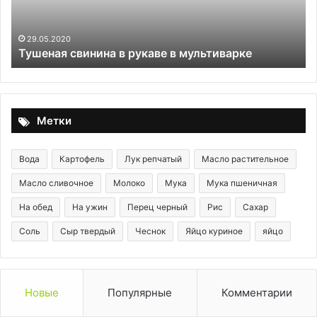
ра
ма
на
29.05.2020
Тушеная свинина в рукаве в мультиварке
зи
Метки
Вода
Картофель
Лук репчатый
Масло растительное
Масло сливочное
Молоко
Мука
Мука пшеничная
На обед
На ужин
Перец черный
Рис
Сахар
Соль
Сыр твердый
Чеснок
Яйцо куриное
яйцо
Новые
Популярные
Комментарии