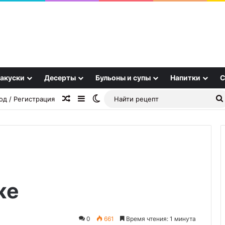
акуски
Десерты
Бульоны и супы
Напитки
С
Случайная статья
Sidebar
Switch skin
од / Регистрация
Отличная
же
закуска
на
каждый
день
0
661
Время чтения: 1 минута
06.11.2025