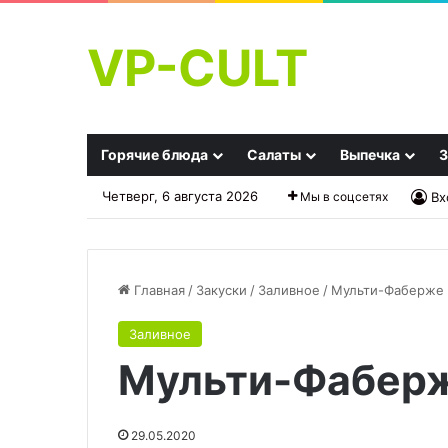
VP-CULT
Горячие блюда
Салаты
Выпечка
З
Четверг, 6 августа 2026
Мы в соцсетях
Вх
Главная
/
Закуски
/
Заливное
/
Мульти-Фаберже
Заливное
Зеленый
3
Мульти-Фабер
салат
кухонных
с
хитрости,
авокадо
которые
и
не
29.05.2020