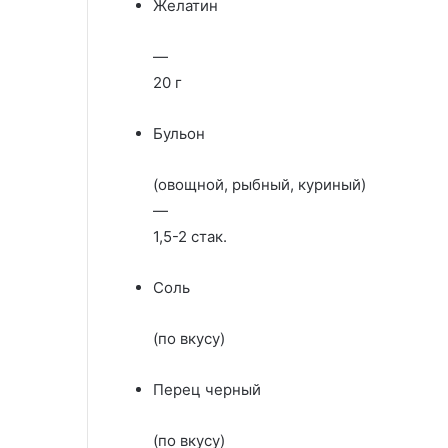
Желатин
—
20 г
Бульон
(овощной, рыбный, куриный)
—
1,5-2 стак.
Соль
(по вкусу)
Перец черный
(по вкусу)