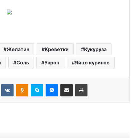
Желатин
Креветки
Кукуруза
й
Соль
Укроп
Яйцо куриное
Tumblr
Вконтакте
Одноклассники
Skype
Messenger
Поделиться через электронную почту
Печатать
ь следующую