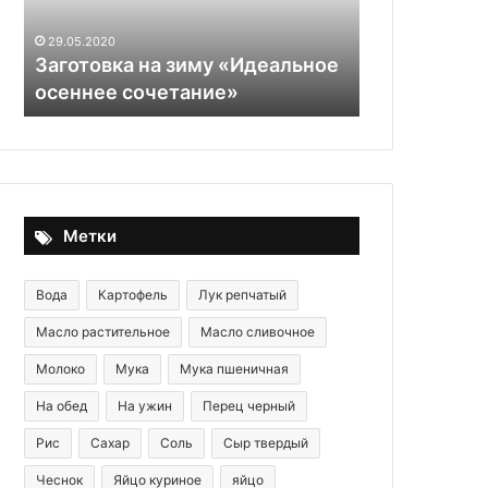
сочетание»
любимая
27.09.2025
закуска
Айвар из пе
29.05.2020
из
Заготовка на зиму «Идеальное
любимая за
сладкого
осеннее сочетание»
перца наро
перца
народов
Балкан
Метки
Вода
Картофель
Лук репчатый
Масло растительное
Масло сливочное
Молоко
Мука
Мука пшеничная
На обед
На ужин
Перец черный
Рис
Сахар
Соль
Сыр твердый
Чеснок
Яйцо куриное
яйцо