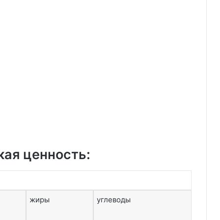
кая ценность:
жиры
углеводы