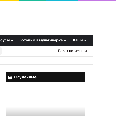
оусы
Готовим в мультиварке
Каши
Еще
Найти
Поиск по меткам
рецепт
Случайные
Заготовка
Айвар
на
из
зиму
перца
«Идеальное
по-
осеннее
хорватски: