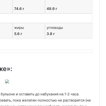
74.6 г
49.9 г
жиры
углеводы
5.6 г
3.8 г
же»:
ульоне и оставить до набухания на 1-2 часа.
ревать, пока желатин полностью не растворится (не