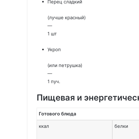
Перец сладкий
(лучше красный)
—
1 шт
Укроп
(или петрушка)
—
1 пуч.
Пищевая и энергетичес
Готового блюда
ккал
белки