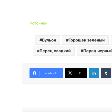
Источник
Бульон
Горошек зеленый
Перец сладкий
Перец черны
LinkedIn
Facebook
X
Читат