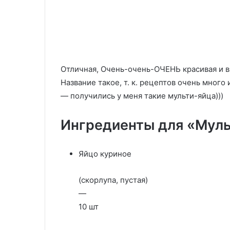
орешками
дадут
25.09.2025
воде
3 кухонных хи
25.06.2024
из-
Зеленый салат с авокадо и
не дадут воде
под
орешками
убежать и исп
макарон
убежать
и
Отличная, Очень-очень-ОЧЕНЬ красивая и вк
испортить
Название такое, т. к. рецептов очень много 
плиту
— получились у меня такие мульти-яйца)))
Ингредиенты для «Мул
Яйцо куриное
(скорлупа, пустая)
—
10 шт