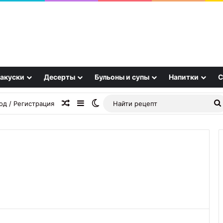
акуски
Десерты
Бульоны и супы
Напитки
С
Случайная статья
Sidebar
Switch skin
од / Регистрация
Борщ