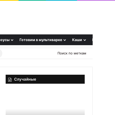
оусы
Готовим в мультиварке
Каши
Еще
Найти
Поиск по меткам
рецепт
Случайные
Мясо
Секрет
прессованное
салата
в
«Татьяна
чулке
простая
12.11.
комбина
Секр