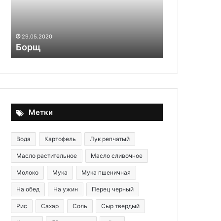
продукто
прос
которая
прод
дает
неве
29.05.2020
невероя
Мясо прессованное в чулке
свои
вкус.
Удивите
своих
близких!
Метки
Вода
Картофель
Лук репчатый
Масло растительное
Масло сливочное
Молоко
Мука
Мука пшеничная
На обед
На ужин
Перец черный
Рис
Сахар
Соль
Сыр твердый