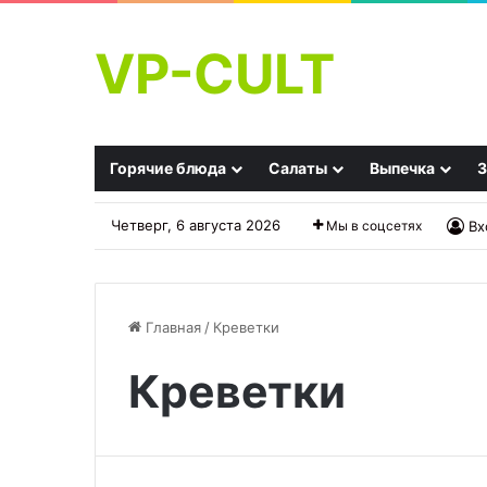
VP-CULT
Горячие блюда
Салаты
Выпечка
З
Четверг, 6 августа 2026
Мы в соцсетях
Вх
Главная
/
Креветки
Креветки
Соус
Сливки
из
35
простокваши
%
от
жирности
Ю.В.