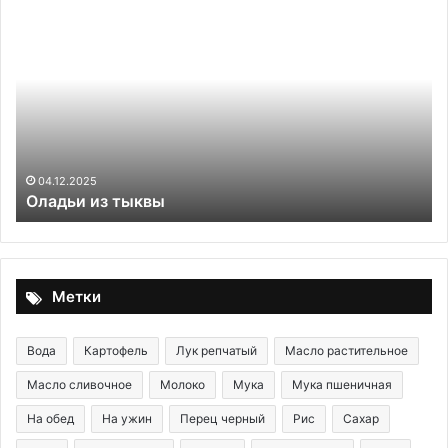
Оладьи
Уч
из
на
тыквы
яг
ко
об
ли
и
пе
по
04.12.2025
Оладьи из тыквы
со
ви
С
Метки
Вода
Картофель
Лук репчатый
Масло растительное
Масло сливочное
Молоко
Мука
Мука пшеничная
На обед
На ужин
Перец черный
Рис
Сахар