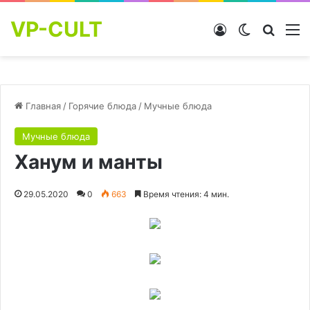
VP-CULT
Войти
Switch skin
Найти
М
Главная
/
Горячие блюда
/
Мучные блюда
Мучные блюда
Ханум и манты
29.05.2020
0
663
Время чтения: 4 мин.