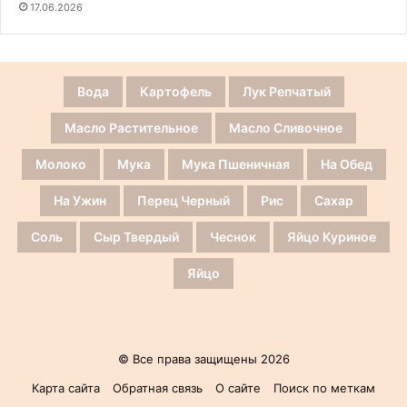
17.06.2026
Вода
Картофель
Лук Репчатый
Масло Растительное
Масло Сливочное
Молоко
Мука
Мука Пшеничная
На Обед
На Ужин
Перец Черный
Рис
Сахар
Соль
Сыр Твердый
Чеснок
Яйцо Куриное
Яйцо
© Все права защищены 2026
Карта сайта
Обратная связь
О сайте
Поиск по меткам