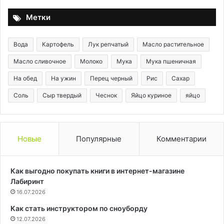
Метки
Вода
Картофель
Лук репчатый
Масло растительное
Масло сливочное
Молоко
Мука
Мука пшеничная
На обед
На ужин
Перец черный
Рис
Сахар
Соль
Сыр твердый
Чеснок
Яйцо куриное
яйцо
Новые
Популярные
Комментарии
Как выгодно покупать книги в интернет-магазине
Лабиринт
16.07.2026
Как стать инструктором по сноуборду
12.07.2026