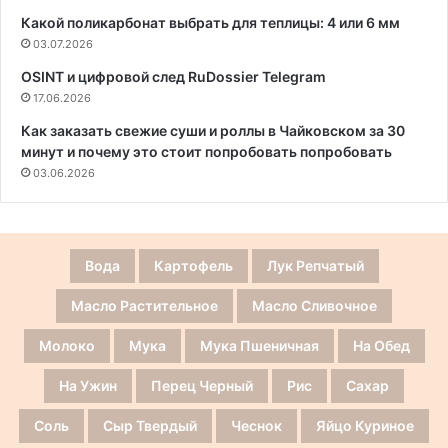
Какой поликарбонат выбрать для теплицы: 4 или 6 мм
03.07.2026
OSINT и цифровой след RuDossier Telegram
17.06.2026
Как заказать свежие суши и роллы в Чайковском за 30
минут и почему это стоит попробовать попробовать
03.06.2026
Вода
Картофель
Лук Репчатый
Масло Растительное
Масло Сливочное
Молоко
Мука
Мука Пшеничная
На Обед
На Ужин
Перец Черный
Рис
Сахар
Соль
Сыр Твердый
Чеснок
Яйцо Куриное