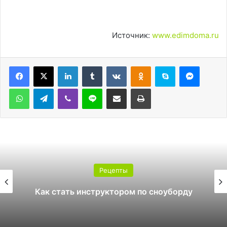
Источник:
www.edimdoma.ru
LinkedIn
Tumblr
Вконтакте
Одноклассники
Skype
Messen
WhatsApp
Telegram
Viber
Line
Поделиться через электронную почту
Печатать
Рецепты
Какой поликарбонат выбрать для
теплицы: 4 или 6 мм