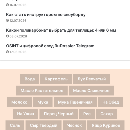
16.07.2026
Как стать инструктором по сноуборду
12.07.2026
Какой поликарбонат выбрать для теплицы: 4 или 6 мм
03.07.2026
OSINT и цифровой след RuDossier Telegram
17.06.2026
Вода
Картофель
Лук Репчатый
Масло Растительное
Масло Сливочное
Молоко
Мука
Мука Пшеничная
На Обед
На Ужин
Перец Черный
Рис
Сахар
Соль
Сыр Твердый
Чеснок
Яйцо Куриное