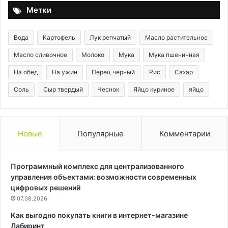
Метки
Вода
Картофель
Лук репчатый
Масло растительное
Масло сливочное
Молоко
Мука
Мука пшеничная
На обед
На ужин
Перец черный
Рис
Сахар
Соль
Сыр твердый
Чеснок
Яйцо куриное
яйцо
Новые
Популярные
Комментарии
Программный комплекс для централизованного
управления объектами: возможности современных
цифровых решений
07.08.2026
Как выгодно покупать книги в интернет-магазине
Лабиринт