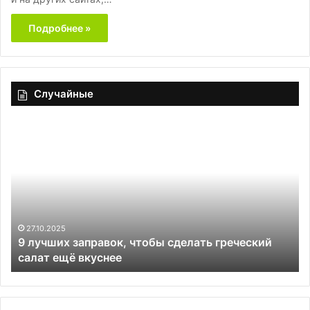
Подробнее »
Случайные
9
Тв
лучших
тр
заправок,
чтобы
сделать
греческий
салат
ещё
27.10.2025
9 лучших заправок, чтобы сделать греческий
вкуснее
салат ещё вкуснее