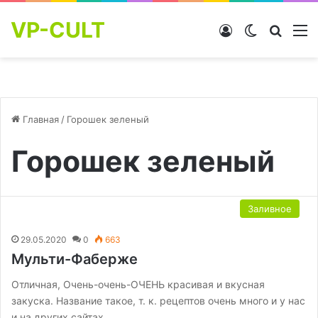
VP-CULT
Войти
Switch skin
Найти
М
Главная
/
Горошек зеленый
Горошек зеленый
Заливное
29.05.2020
0
663
Мульти-Фаберже
Отличная, Очень-очень-ОЧЕНЬ красивая и вкусная
закуска. Название такое, т. к. рецептов очень много и у нас
и на других сайтах,…