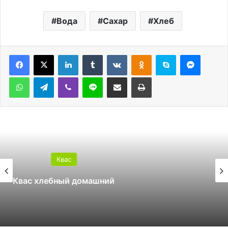
Вода
Сахар
Хлеб
LinkedIn
Tumblr
Вконтакте
Одноклассники
Skype
Messen
WhatsApp
Telegram
Viber
Line
Поделиться через электронную почту
Печатать
Квас
Свекольный квас