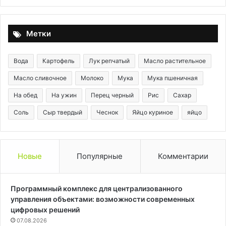
Метки
Вода
Картофель
Лук репчатый
Масло растительное
Масло сливочное
Молоко
Мука
Мука пшеничная
На обед
На ужин
Перец черный
Рис
Сахар
Соль
Сыр твердый
Чеснок
Яйцо куриное
яйцо
Новые
Популярные
Комментарии
Программный комплекс для централизованного
управления объектами: возможности современных
цифровых решений
07.08.2026