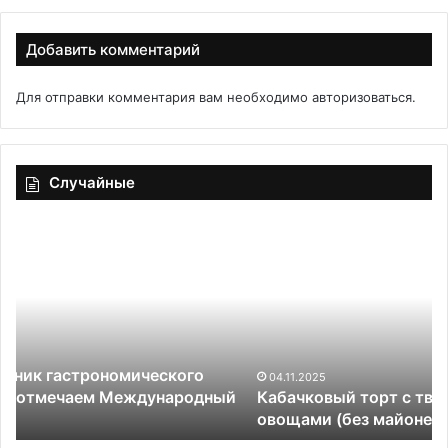
Добавить комментарий
Для отправки комментария вам необходимо
авторизоваться
.
Случайные
Кабачковый
П
торт
я
с
ке
творогом,
ветчиной
и
овощами
(без
04.11.2025
й
Кабачковый торт с творогом, ветчиной и
майонеза)
овощами (без майонеза)