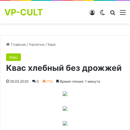
VP-CULT
Войти
Switch skin
Найти
М
Главная
/
Напитки
/
Квас
Квас
Квас хлебный без дрожжей
29.05.2020
0
710
Время чтения: 1 минута