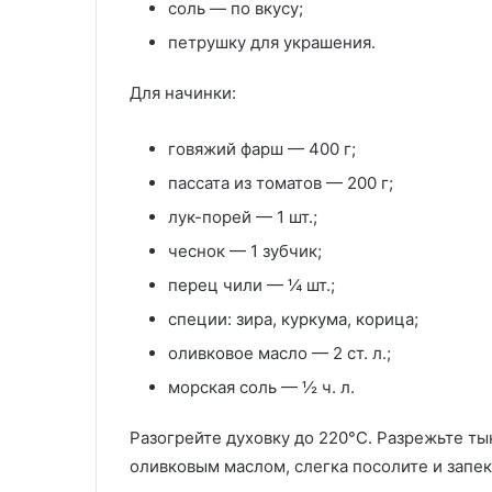
соль — по вкусу;
петрушку для украшения.
Для начинки:
говяжий фарш — 400 г;
пассата из томатов — 200 г;
лук-порей — 1 шт.;
чеснок — 1 зубчик;
перец чили — ¼ шт.;
специи: зира, куркума, корица;
оливковое масло — 2 ст. л.;
морская соль — ½ ч. л.
Разогрейте духовку до 220°C. Разрежьте т
оливковым маслом, слегка посолите и запек