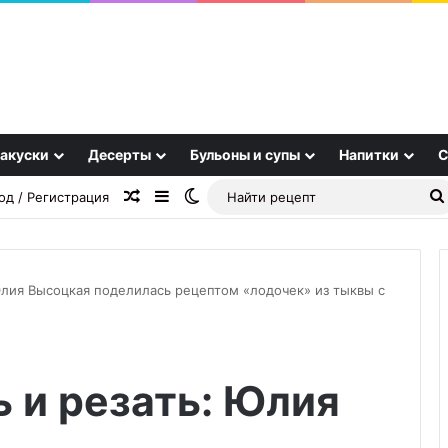
акуски
Десерты
Бульоны и супы
Напитки
С
Случайная статья
Sidebar
Switch skin
од / Регистрация
 Юлия Высоцкая поделилась рецептом «лодочек» из тыквы с
Не
хуже
ь и резать: Юлия
яблока:
медик
раскрыл,
01.10.2025