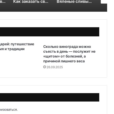
OSINT и цифровой след RuDossier Telegram
Как заказать свежие суши и роллы в Чайковском за 30 минут и почему это стоит попробовать попробовать
Вяленые сливы — солнечная алхимия вкуса
арей: путешествие
Сколько винограда можно
мя и традиции
съесть в день — послужит не
«щитом» от болезней, а
причиной лишнего веса
26.09.2025
ризоваться
.