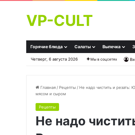
VP-CULT
Горячие блюда
Салаты
Выпечка
З
Четверг, 6 августа 2026
Мы в соцсетях
Вх
Главная
/
Рецепты
/
Не надо чистить и резать:
мясом и сыром
Салат
Варить
Рецепты
Мимоза
уже
Не надо чистит
с
не
сыром
захочется
и
—