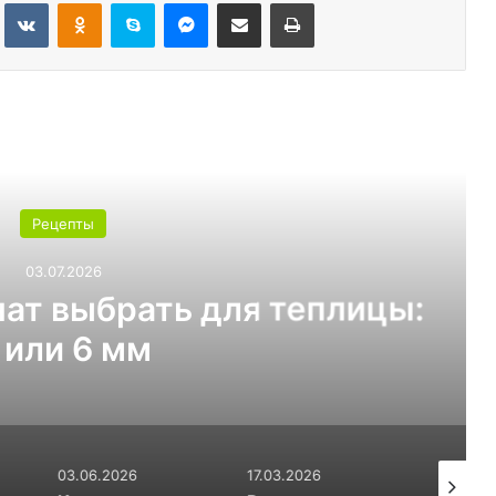
Tumblr
Вконтакте
Одноклассники
Skype
Messenger
Поделиться через электронную почту
Печатать
ь следующую
Рецепты
03.07.2026
т выбрать для теплицы:
ли 6 мм
03.06.2026
17.03.2026
20.01.20