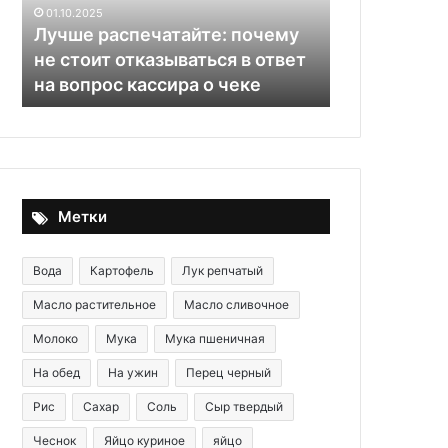
отказываться
01.10.2025
в
Лучше распечатайте: почему
ответ
не стоит отказываться в ответ
на
07.04.2025
на вопрос кассира о чеке
Как выбрат
вопрос
кассира
о
чеке
Метки
Вода
Картофель
Лук репчатый
Масло растительное
Масло сливочное
Молоко
Мука
Мука пшеничная
На обед
На ужин
Перец черный
Рис
Сахар
Соль
Сыр твердый
Чеснок
Яйцо куриное
яйцо