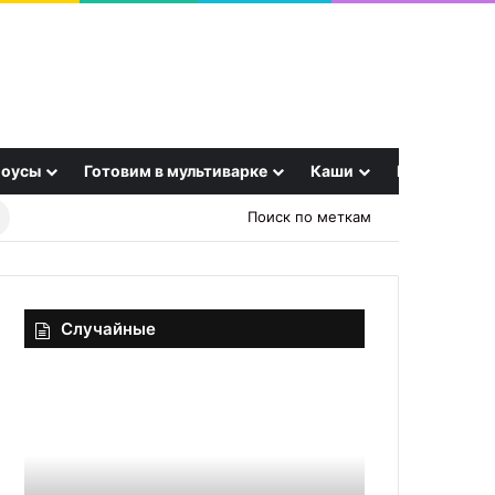
оусы
Готовим в мультиварке
Каши
Еще
Найти
Поиск по меткам
рецепт
Случайные
Лучше
Как
распечатайте:
выбрать
почему
мясные
не
консервы
стоит