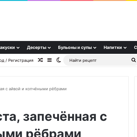
акуски
Десерты
Бульоны и супы
Напитки
С
Случайная статья
Sidebar
Switch skin
од / Регистрация
ная с айвой и копчёными рёбрами
Картофель
та, запечённая с
«Паутинка»
ными рёбрами