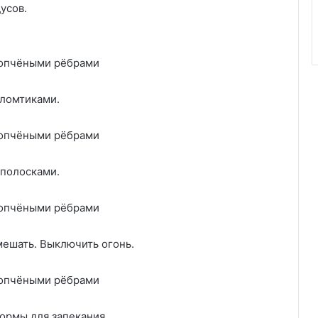
усов.
 ломтиками.
 полосками.
мешать. Выключить огонь.
ормы для запекания.