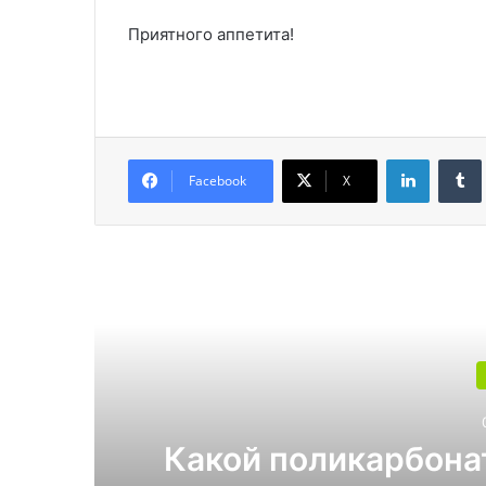
Приятного аппетита!
LinkedIn
Facebook
X
Читат
Какой поликарбона