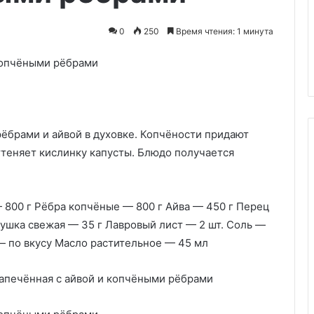
0
250
Время чтения: 1 минута
в сметанном
29.05.2020
Картофель «Паутинка»
рёбрами и айвой в духовке. Копчёности придают
ттеняет кислинку капусты. Блюдо получается
 800 г Рёбра копчёные — 800 г Айва — 450 г Перец
рушка свежая — 35 г Лавровый лист — 2 шт. Соль —
 по вкусу Масло растительное — 45 мл
апечённая с айвой и копчёными рёбрами