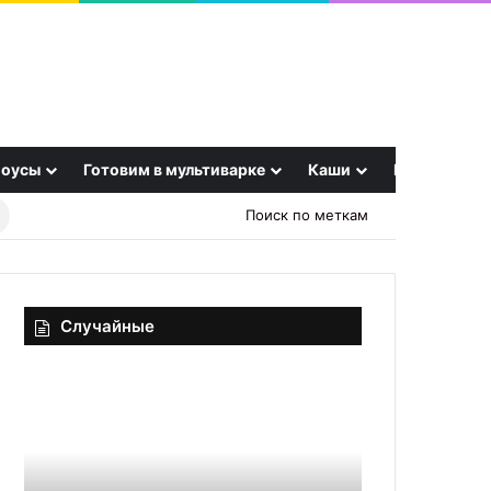
оусы
Готовим в мультиварке
Каши
Еще
Найти
Поиск по меткам
рецепт
Случайные
Борщ
Рецепт:
с
Безглютеновые
мясом
чебуреки
говядины
—
классический
Из