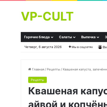
VP-CULT
Горячие блюда
Салаты
Выпечка
З
Четверг, 6 августа 2026
Мы в соцсетях
Вх
Главная
/
Рецепты
/
Квашеная капуста, запечён
Рецепты
Заморозить,
Тушеная
Квашеная капус
уварить
рыба
или
в
превратить
сметанном
айвой и копчё
в
соусе
27.09.2025