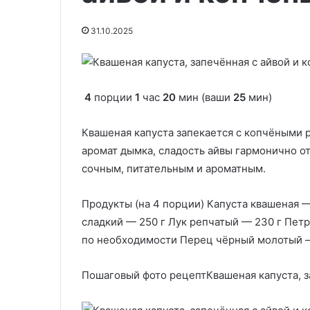
ксус:
Заморозить, уварить или
4
превратить в уксус: 4 способа
18.09.2025
способа
31.10.2025
продлить жизнь открытому
Тушеная рыба 
продлить
вину
соусе
жизнь
открытому
вину
4
порции
1
час
20
мин (ваши
25
мин)
Квашеная капуста запекается с копчёными 
аромат дымка, сладость айвы гармонично о
сочным, питательным и ароматным.
Продукты (на 4 порции) Капуста квашеная —
сладкий — 250 г Лук репчатый — 230 г Пет
по необходимости Перец чёрный молотый —
Пошаговый фото рецептКвашеная капуста, з