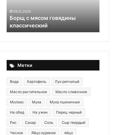
заварного
26.02.2025
теста:
Рецепт: Бе
09.12.2025
нежнее
Борщ с мясом говядины
чебуреки —
обычных
классический
теста: неж
Метки
Вода
Картофель
Лук репчатый
Масло растительное
Масло сливочное
Молоко
Мука
Мука пшеничная
На обед
На ужин
Перец черный
Рис
Сахар
Соль
Сыр твердый
Чеснок
Яйцо куриное
яйцо