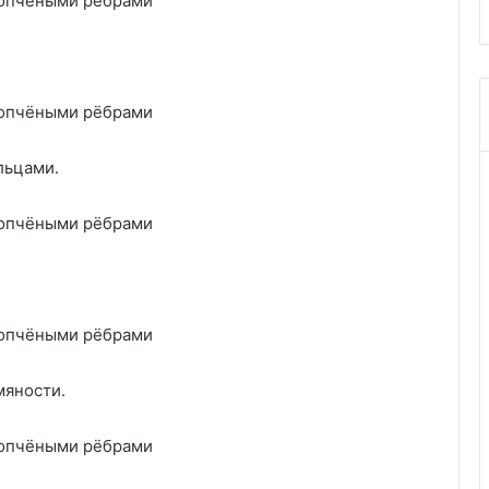
льцами.
мяности.