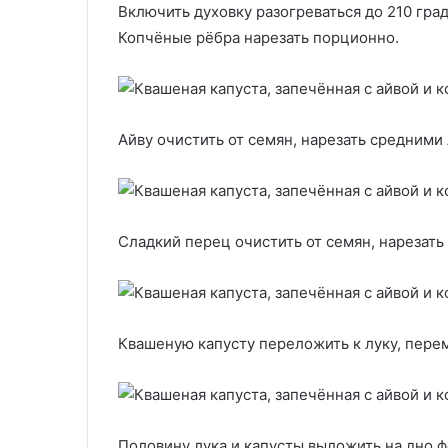
Включить духовку разогреваться до 210 град
Копчёные рёбра нарезать порционно.
Айву очистить от семян, нарезать средними
Сладкий перец очистить от семян, нарезать
Квашеную капусту переложить к луку, пере
Половину лука и капусты выложить на дно ф