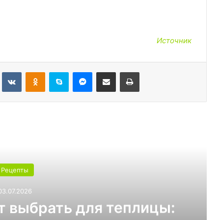
Источник
Tumblr
Вконтакте
Одноклассники
Skype
Messenger
Поделиться через электронную почту
Печатать
ь следующую
Рецепты
03.07.2026
т выбрать для теплицы: