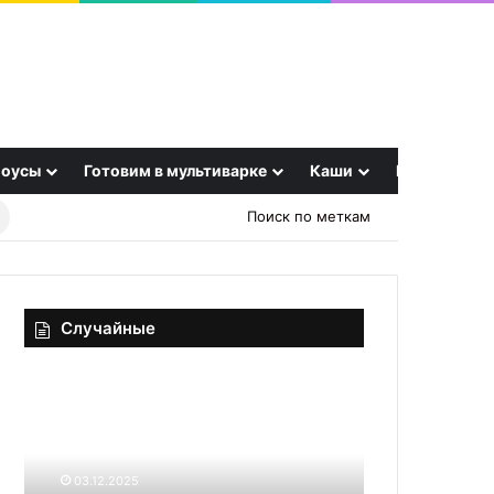
оусы
Готовим в мультиварке
Каши
Еще
Найти
Поиск по меткам
рецепт
Случайные
Невероятно
Погача
вкусный
Турецкая
салат
с
«Абсент».
сыром
Рецепт-
и
03.12.2025