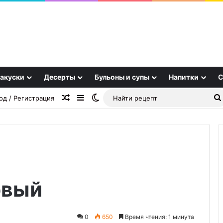
акуски
Десерты
Бульоны и супы
Напитки
С
Случайная статья
Sidebar
Switch skin
од / Регистрация
В
овый
«Цезарь»
добавлять
анчоусы
или
0
650
Время чтения: 1 минута
22.09.2025