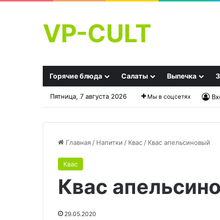
VP-CULT
Горячие блюда
Салаты
Выпечка
З
Пятница, 7 августа 2026
Мы в соцсетях
Вх
Главная
/
Напитки
/
Квас
/
Квас апельсиновый
Квас
Врачи
Индийское
Квас апельсин
назвали
мороженое
напиток,
на
который
белом
разрушает
хлебе
29.05.2020