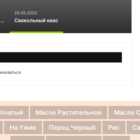
29.05.2020
Квас хлебный без дрожжей
Свекольный квас
ризоваться
.
епчатый
Масло Растительное
Масло 
На Ужин
Перец Черный
Рис
Са