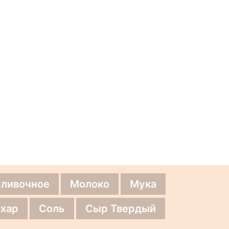
Сливочное
Молоко
Мука
хар
Соль
Сыр Твердый