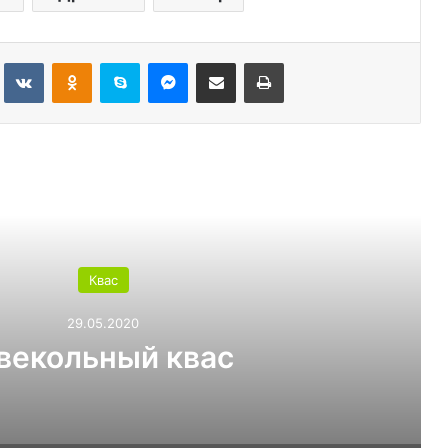
Tumblr
Вконтакте
Одноклассники
Skype
Messenger
Поделиться через электронную почту
Печатать
ь следующую
Квас
29.05.2020
льный квас