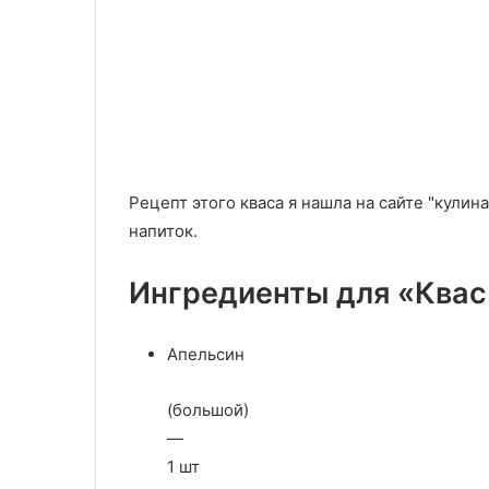
кости
«Кулфи»
24.09.2025
после
Врачи назвали напиток,
29.05.2020
60
который разрушает кости
Индийское мо
лет
после 60 лет
белом хлебе «
Рецепт этого кваса я нашла на сайте "кули
напиток.
Ингредиенты для «Квас
Апельсин
(большой)
—
1 шт