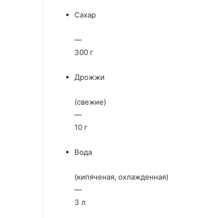
Сахар
—
300 г
Дрожжи
(свежие)
—
10 г
Вода
(кипяченая, охлажденная)
—
3 л