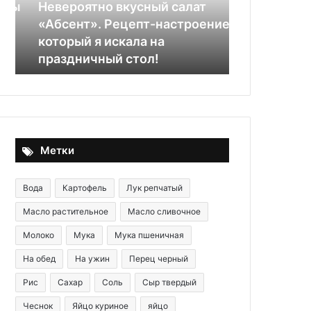
настроение,
зеленью
ы
Невероятно вкусный салат
который
«Абсент». Рецепт-настроение,
29.05.2020
я
который я искала на
Погача Тур
искала
праздничный стол!
зеленью
на
праздничный
стол!
Метки
Вода
Картофель
Лук репчатый
Масло растительное
Масло сливочное
Молоко
Мука
Мука пшеничная
На обед
На ужин
Перец черный
Рис
Сахар
Соль
Сыр твердый
Чеснок
Яйцо куриное
яйцо