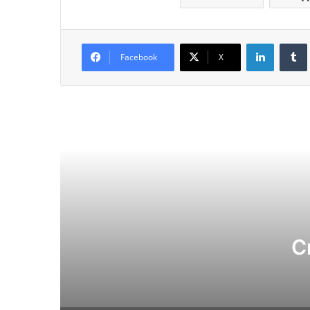
LinkedIn
Facebook
X
Читат
Свеко