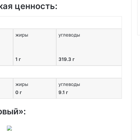
кая ценность:
жиры
углеводы
1 г
319.3 г
жиры
углеводы
0 г
9.1 г
овый»: