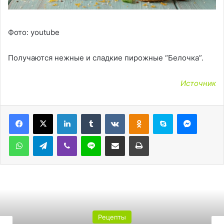
Фото: youtube
Получаются нежные и сладкие пирожные “Белочка”.
Источник
LinkedIn
Tumblr
Вконтакте
Одноклассники
Skype
Messen
WhatsApp
Telegram
Viber
Line
Поделиться через электронную почту
Печатать
Рецепты