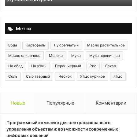
и
в
м
н
Метки
п
Вода
Картофель
Лук репчатый
Масло растительное
Масло сливочное
Молоко
Мука
Мука пшеничная
На обед
На ужин
Перец черный
Рис
Сахар
Соль
Сыр твердый
Чеснок
Яйцо куриное
яйцо
Новые
Популярные
Комментарии
Программный комплекс для централизованного
управления объектами: возможности современных
цифровых решений