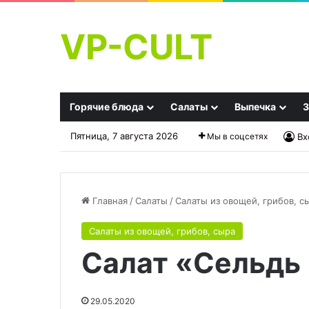
VP-CULT
Горячие блюда
Салаты
Выпечка
З
Пятница, 7 августа 2026
Мы в соцсетях
Вх
Главная
/
Салаты
/
Салаты из овощей, грибов, с
Салаты из овощей, грибов, сыра
Салат
Вода
Салат «Сельдь
«Елочная
с
игрушка»
овощами:
на
почему
Новый
суп
29.05.2020
22.09.2025