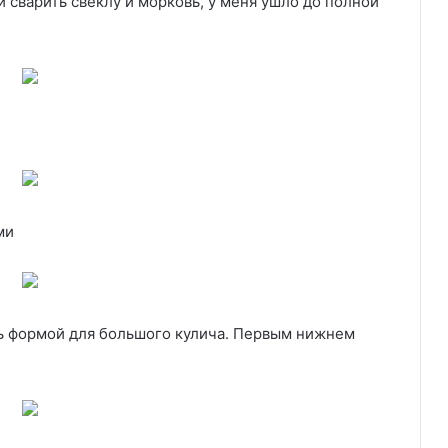
 сварить свеклу и морковь, у меня ушло до полной
ми
сь формой для большого кулича. Первым нижнем