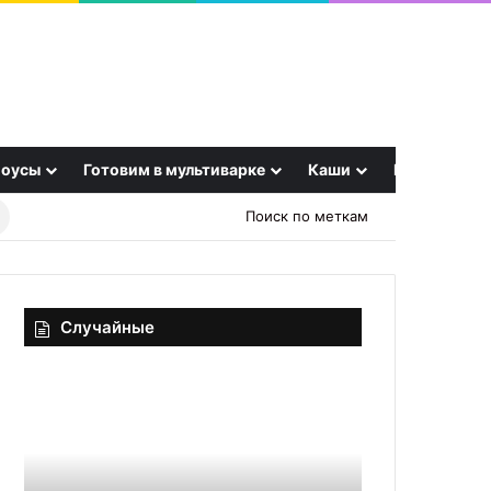
оусы
Готовим в мультиварке
Каши
Еще
Найти
Поиск по меткам
рецепт
Случайные
Запеканка
Эти
«Русская
продукты
тройка»
ускоряют
сжигание
жира