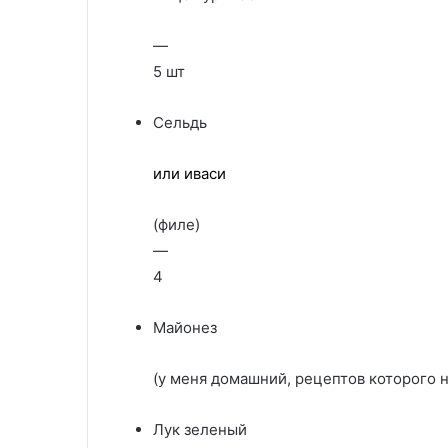
—
5 шт
Сельдь
или иваси
(филе)
—
4
Майонез
(у меня домашний, рецептов которого н
Лук зеленый