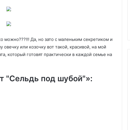
и: почему суп
сным и как его
и соль —
24.06.2024
Печеночники
о можно???!!! Да, но зато с маленьким секретиком и
 овечку или козочку вот такой, красивой, на мой
ата, который готовят практически в каждой семье на
т "Сельдь под шубой"»: