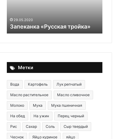
—
23.09.2025
врач
Эти продук
подтвердила
сжигание ж
29.05.2020
Запеканка «Русская тройка»
подтверди
Метки
Вода
Картофель
Лук репчатый
Масло растительное
Масло сливочное
Молоко
Мука
Мука пшеничная
На обед
На ужин
Перец черный
Рис
Сахар
Соль
Сыр твердый
Чеснок
Яйцо куриное
яйцо