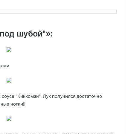
под шубой"»:
ками
 соусе "Киккоман". Лук получился достаточно
ные нотки!!!