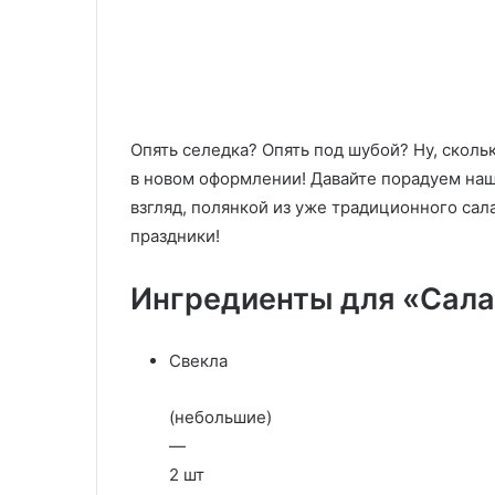
Год
получился
Вода с овощам
23.11.2025
2026.
пресным
Салат «Елочная игрушка» на
получился пре
Просто,
и
Новый Год 2026. Просто,
исправить, есл
эффектно
как
эффектно и очень вкусно!
бессильна
и
его
очень
исправить,
кусно!
если
Опять селедка? Опять под шубой? Ну, скольк
соль
в новом оформлении! Давайте порадуем нашу
—
взгляд, полянкой из уже традиционного сал
бессильна
праздники!
Ингредиенты для «Сала
Свекла
(небольшие)
—
2 шт