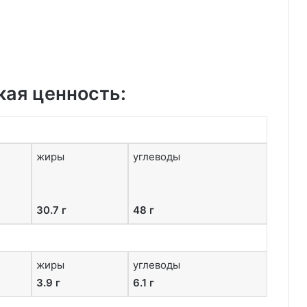
кая ценность:
жиры
углеводы
30.7 г
48 г
жиры
углеводы
3.9 г
6.1 г