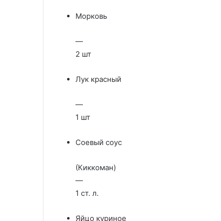
Морковь
—
2 шт
Лук красный
—
1 шт
Соевый соус
(Киккоман)
—
1 ст. л.
Яйцо куриное