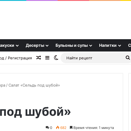
акуски
Десерты
Бульоны и супы
Напитки
С
Случайная статья
Sidebar
Switch skin
од / Регистрация
ыра
/
Салат «Сельдь под шубой»
Печеночники
 под шубой»
0
682
Время чтения: 1 минута