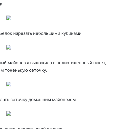
к
. Белок нарезать небольшими кубиками
ый майонез я выложила в полиэтиленовый пакет,
им тоненькую сеточку.
елать сеточку домашним майонезом
е части, сделать слой из лука