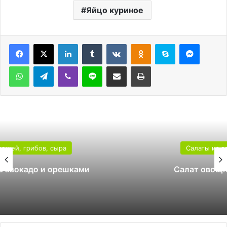
Яйцо куриное
LinkedIn
Tumblr
Вконтакте
Одноклассники
Skype
Messen
WhatsApp
Telegram
Viber
Line
Поделиться через электронную почту
Печатать
Салаты из овощей, грибов, сыра
Салат овощной с куриным филе