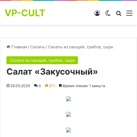
VP-CULT
Войти
Switch skin
Найти
М
Главная
/
Салаты
/
Салаты из овощей, грибов, сыра
Салаты из овощей, грибов, сыра
Салат «Закусочный»
29.05.2020
0
671
Время чтения: 1 минута