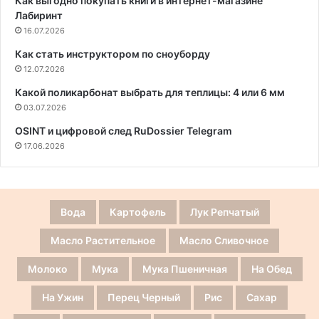
Как выгодно покупать книги в интернет-магазине
Лабиринт
16.07.2026
Как стать инструктором по сноуборду
12.07.2026
Какой поликарбонат выбрать для теплицы: 4 или 6 мм
03.07.2026
OSINT и цифровой след RuDossier Telegram
17.06.2026
Вода
Картофель
Лук Репчатый
Масло Растительное
Масло Сливочное
Молоко
Мука
Мука Пшеничная
На Обед
На Ужин
Перец Черный
Рис
Сахар