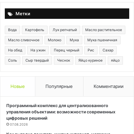
томатами
Метки
Вода
Картофель
Лук репчатый
Масло растительное
Масло сливочное
Молоко
Мука
Мука пшеничная
На обед
На ужин
Перец черный
Рис
Сахар
Соль
Сыр твердый
Чеснок
Яйцо куриное
яйцо
Новые
Популярные
Комментарии
Программный комплекс для централизованного
управления объектами: возможности современных
цифровых решений
07.08.2026