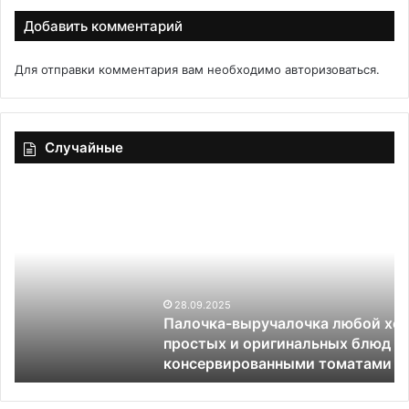
Добавить комментарий
Для отправки комментария вам необходимо
авторизоваться
.
Случайные
Палочка-
Б
выручалочка
на
любой
м
хозяйки:
пять
идей
простых
28.09.2025
Палочка-выручалочка любой хозяйки: пять идей
и
простых и оригинальных блюд с
оригинальных
консервированными томатами
блюд
с
консервированными