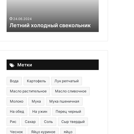
29.05.2020
Закусочный
24.06.2024
Летний холодный свекольник
«Рождестве
Метки
Вода
Картофель
Лук репчатый
Масло растительное
Масло сливочное
Молоко
Мука
Мука пшеничная
На обед
На ужин
Перец черный
Рис
Сахар
Соль
Сыр твердый
Чеснок
Яйцо куриное
яйцо