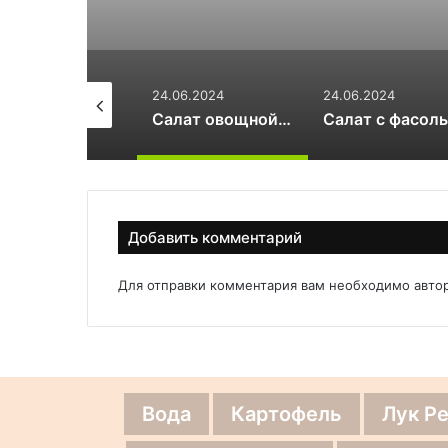
.06.2024
24.06.2024
24.06.2024
Зеленый салат с авокадо и орешками
Салат овощной с куриным филе
Добавить комментарий
Для отправки комментария вам необходимо
авто
Вода
Картофель
Лук Р