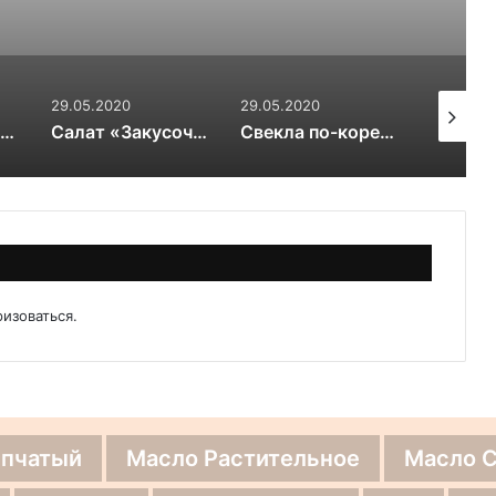
29.05.2020
29.05.2020
29.05.20
Салат с фасолью, грибами и курицей
Салат «Закусочный»
Свекла по-корейски
ризоваться
.
епчатый
Масло Растительное
Масло 