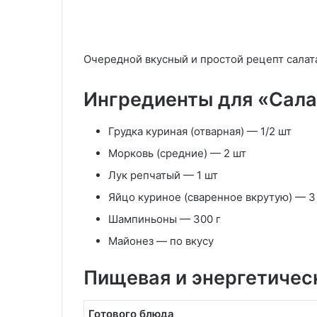
теста
29.05.2020
18.11.2025
Закусочный торт «Слоеный
«Подковы» из 
сыр»
Очередной вкусный и простой рецепт салата
теста
Ингредиенты для «Салат
Грудка куриная
(отварная) —
1/2 шт
Морковь
(средние) —
2 шт
Лук репчатый
—
1 шт
Яйцо куриное
(сваренное вкрутую) —
3
Шампиньоны
—
300 г
Майонез
—
по вкусу
Пищевая и энергетичес
Готового блюда