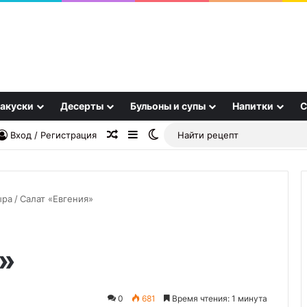
акуски
Десерты
Бульоны и супы
Напитки
С
Случайная статья
Sidebar
Switch skin
Вход / Регистрация
ыра
/
Салат «Евгения»
Как
»
выбрать
готовую
еду
в
0
681
Время чтения: 1 минута
02.10.2025