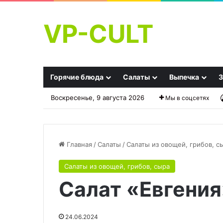
VP-CULT
Горячие блюда
Салаты
Выпечка
З
Воскресенье, 9 августа 2026
Мы в соцсетях
Главная
/
Салаты
/
Салаты из овощей, грибов, с
Салаты из овощей, грибов, сыра
Закусочный
«Подковы»
Салат «Евгения
торт
из
«Слоеный
яблок
сыр»
и
слоёного
24.06.2024