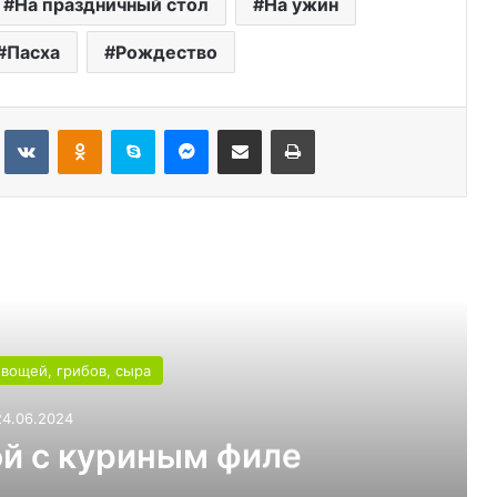
На праздничный стол
На ужин
Пасха
Рождество
Tumblr
Вконтакте
Одноклассники
Skype
Messenger
Поделиться через электронную почту
Печатать
ь следующую
овощей, грибов, сыра
24.06.2024
й с куриным филе