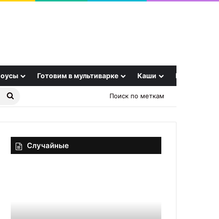
оусы
Готовим в мультиварке
Каши
Еще
Найти
Поиск по меткам
рецепт
Случайные
Летний
Закусочный
холодный
торт
свекольник
«Рождественский
венок»