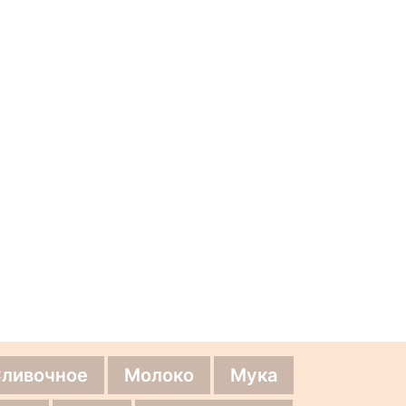
20
29.05.2020
29.06.2024
Салат «Сельдь под шубой»
Салат «Принцесса»
Салат «Здоровье»
Сливочное
Молоко
Мука