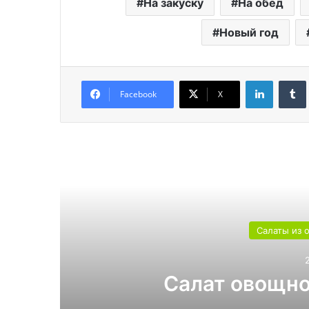
На закуску
На обед
Новый год
LinkedIn
Facebook
X
Читат
Салаты из 
Салат овощно