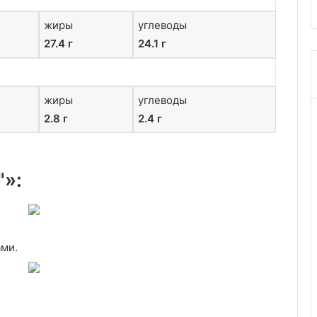
жиры
углеводы
27.4 г
24.1 г
жиры
углеводы
2.8 г
2.4 г
"»:
ами.