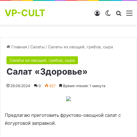
VP-CULT
Войти
Switch skin
Найти
М
Главная
/
Салаты
/
Салаты из овощей, грибов, сыра
Салаты из овощей, грибов, сыра
Салат «Здоровье»
29.06.2024
0
927
Время чтения: 1 минута
Предлагаю приготовить фруктово-овощной салат с
йогуртовой заправкой.