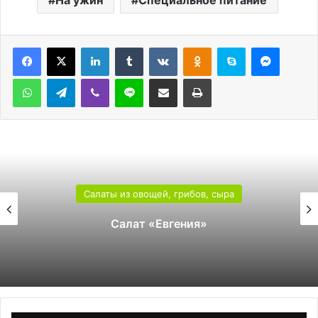
На ужин
Специальное питание
LinkedIn
Tumblr
Вконтакте
Одноклассники
Skype
Messen
WhatsApp
Telegram
Viber
Line
Поделиться через электронную почту
Печатать
Салаты из овощей, грибов, сыра
Салат «Евгения»