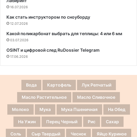
Лабиринт
16.07.2026
Как стать инструктором по сноуборду
12.07.2026
Какой поликарбонат выбрать для теплицы: 4 или 6 мм
03.07.2026
OSINT и цифровой след RuDossier Telegram
17.06.2026
Вода
Картофель
Лук Репчатый
Масло Растительное
Масло Сливочное
Молоко
Мука
Мука Пшеничная
На Обед
На Ужин
Перец Черный
Рис
Сахар
Соль
Сыр Твердый
Чеснок
Яйцо Куриное