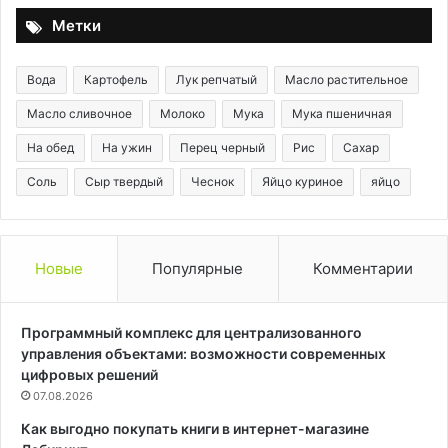
Метки
Вода
Картофель
Лук репчатый
Масло растительное
Масло сливочное
Молоко
Мука
Мука пшеничная
На обед
На ужин
Перец черный
Рис
Сахар
Соль
Сыр твердый
Чеснок
Яйцо куриное
яйцо
Новые
Популярные
Комментарии
Программный комплекс для централизованного
управления объектами: возможности современных
цифровых решений
07.08.2026
Как выгодно покупать книги в интернет-магазине