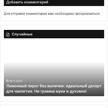
Добавить комментарий
Для отправки комментария вам необходимо
авторизоваться
.
Случайные
Лимонный
Пе
пирог
то
без
из
выпечки:
св
идеальный
пе
десерт
кл
для
чаепития.
18.11.2025
Лимонный пирог без выпечки: идеальный десерт
Ни
для чаепития. Ни грамма муки и духовки!
грамма
муки
и
духовки!