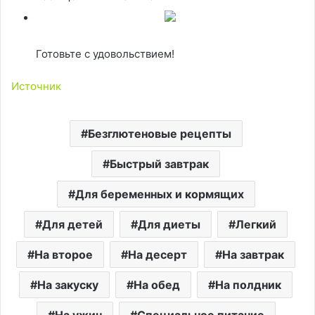
Готовьте с удовольствием!
Источник
Безглютеновые рецепты
Быстрый завтрак
Для беременных и кормящих
Для детей
Для диеты
Легкий
На второе
На десерт
На завтрак
На закуску
На обед
На полдник