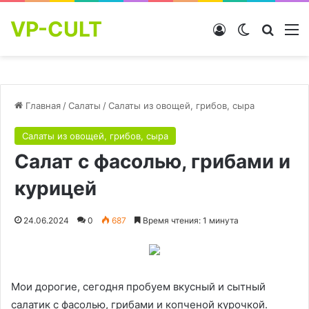
VP-CULT
Войти
Switch skin
Найти
М
Главная
/
Салаты
/
Салаты из овощей, грибов, сыра
Салаты из овощей, грибов, сыра
Салат с фасолью, грибами и
курицей
24.06.2024
0
687
Время чтения: 1 минута
Мои дорогие, сегодня пробуем вкусный и сытный
салатик с фасолью, грибами и копченой курочкой.