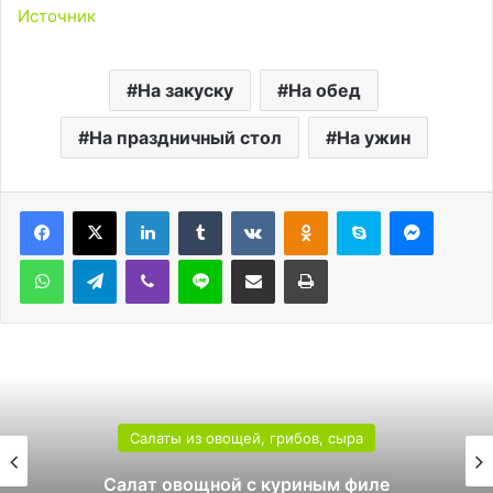
Источник
На закуску
На обед
На праздничный стол
На ужин
LinkedIn
Tumblr
Вконтакте
Одноклассники
Skype
Messen
WhatsApp
Telegram
Viber
Line
Поделиться через электронную почту
Печатать
Салаты из овощей, грибов, сыра
Салат овощной с куриным филе