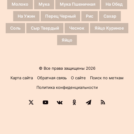
Молоко
Мука
Мука Пшеничная
На Обед
На Ужин
Перец Черный
Рис
Сахар
Соль
Сыр Твердый
Чеснок
Яйцо Куриное
Яйцо
© Все права защищены 2026
Карта сайта
Обратная связь
О сайте
Поиск по меткам
Политика конфиденциальности
X
YouTube
vk.com
Одноклассники
Telegram
RSS