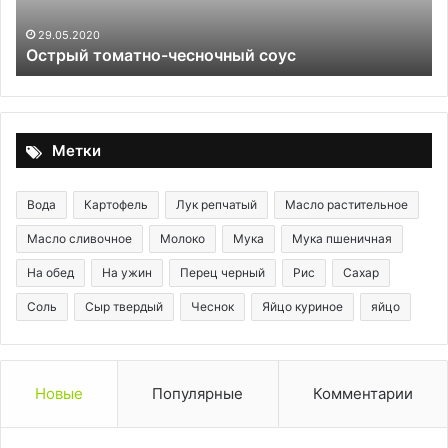
:
29.05.2020
Острый томатно-чесночный соус
Метки
Вода
Картофель
Лук репчатый
Масло растительное
Масло сливочное
Молоко
Мука
Мука пшеничная
На обед
На ужин
Перец черный
Рис
Сахар
Соль
Сыр твердый
Чеснок
Яйцо куриное
яйцо
Новые
Популярные
Комментарии