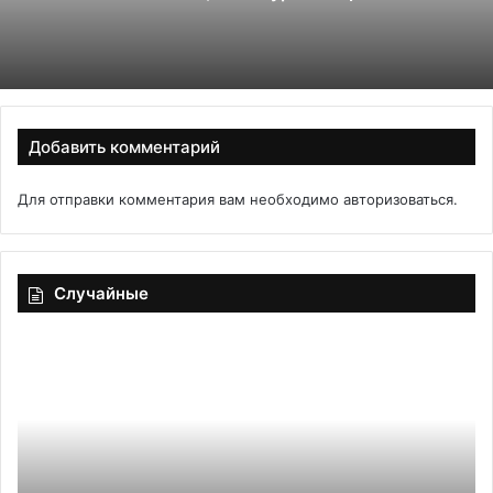
Добавить комментарий
Для отправки комментария вам необходимо
авторизоваться
.
Случайные
Острый
Te
томатно-
от
чесночный
пр
соус
ме
до
ци
эк