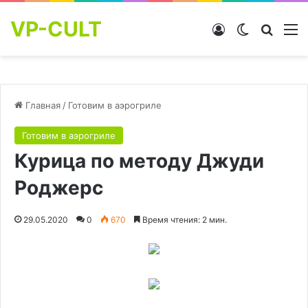
VP-CULT
Войти
Switch skin
Найти
М
Главная
/
Готовим в аэрогриле
Готовим в аэрогриле
Курица по методу Джуди
Роджерс
29.05.2020
0
670
Время чтения: 2 мин.