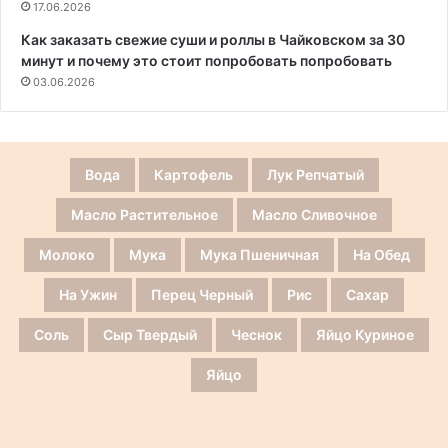
17.06.2026
Как заказать свежие суши и роллы в Чайковском за 30
минут и почему это стоит попробовать попробовать
03.06.2026
Вода
Картофель
Лук Репчатый
Масло Растительное
Масло Сливочное
Молоко
Мука
Мука Пшеничная
На Обед
На Ужин
Перец Черный
Рис
Сахар
Соль
Сыр Твердый
Чеснок
Яйцо Куриное
Яйцо