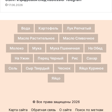
17.06.2026
Вода
Картофель
Лук Репчатый
Масло Растительное
Масло Сливочное
Молоко
Мука
Мука Пшеничная
На Обед
На Ужин
Перец Черный
Рис
Сахар
Соль
Сыр Твердый
Чеснок
Яйцо Куриное
Яйцо
© Все права защищены 2026
Карта сайта
Обратная связь
О сайте
Поиск по меткам