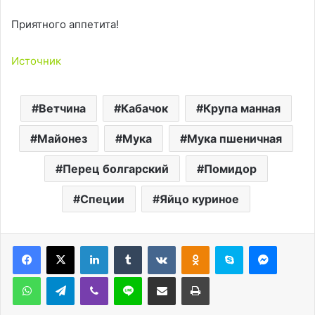
Приятного аппетита!
Источник
Ветчина
Кабачок
Крупа манная
Майонез
Мука
Мука пшеничная
Перец болгарский
Помидор
Специи
Яйцо куриное
LinkedIn
Tumblr
Вконтакте
Одноклассники
Skype
Messen
WhatsApp
Telegram
Viber
Line
Поделиться через электронную почту
Печатать