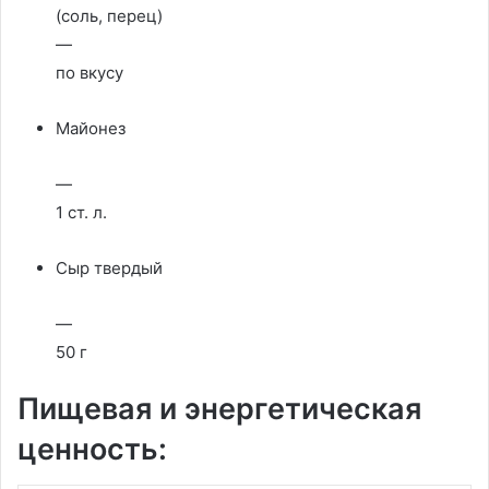
(соль, перец)
—
по вкусу
Майонез
—
1 ст. л.
Сыр твердый
—
50 г
Пищевая и энергетическая
ценность: