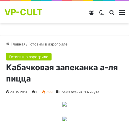
VP-CULT
Войти
Switch skin
Найти
М
Главная
/
Готовим в аэрогриле
Готовим в аэрогриле
Кабачковая запеканка а-ля
пицца
29.05.2020
0
699
Время чтения: 1 минута