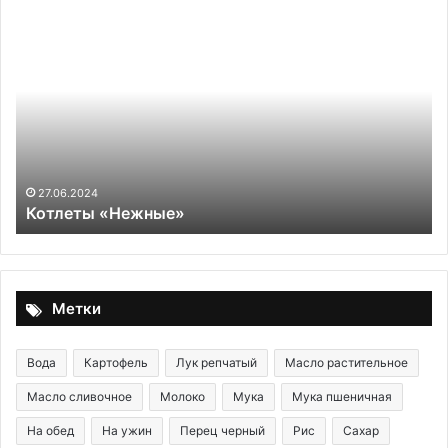
Котлеты
Ри
«Нежные»
пе
с
гр
27.06.2024
Котлеты «Нежные»
Метки
Вода
Картофель
Лук репчатый
Масло растительное
Масло сливочное
Молоко
Мука
Мука пшеничная
На обед
На ужин
Перец черный
Рис
Сахар