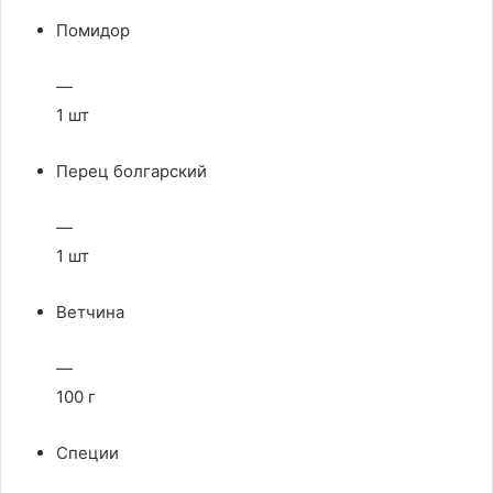
Помидор
—
1 шт
Перец болгарский
—
1 шт
Ветчина
—
100 г
Специи