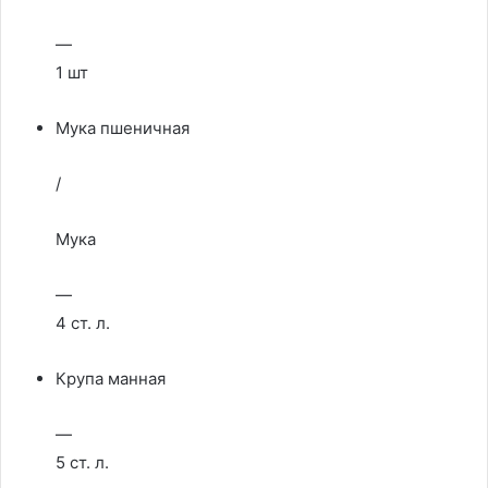
—
1 шт
Мука пшеничная
/
Мука
—
4 ст. л.
Крупа манная
—
5 ст. л.