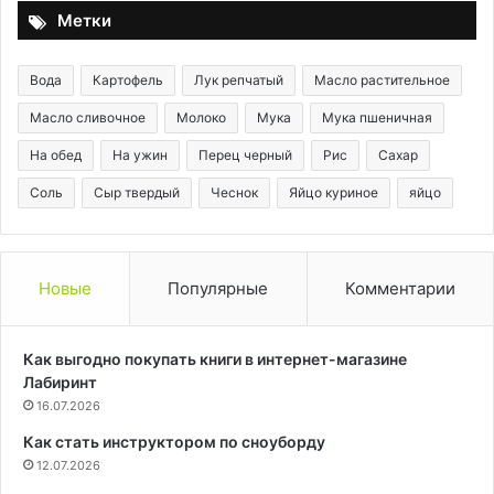
Метки
Вода
Картофель
Лук репчатый
Масло растительное
Масло сливочное
Молоко
Мука
Мука пшеничная
На обед
На ужин
Перец черный
Рис
Сахар
Соль
Сыр твердый
Чеснок
Яйцо куриное
яйцо
Новые
Популярные
Комментарии
Как выгодно покупать книги в интернет-магазине
Лабиринт
16.07.2026
Как стать инструктором по сноуборду
12.07.2026