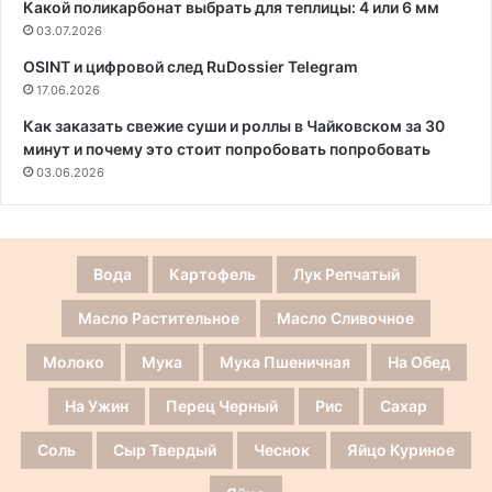
Какой поликарбонат выбрать для теплицы: 4 или 6 мм
03.07.2026
OSINT и цифровой след RuDossier Telegram
17.06.2026
Как заказать свежие суши и роллы в Чайковском за 30
минут и почему это стоит попробовать попробовать
03.06.2026
Вода
Картофель
Лук Репчатый
Масло Растительное
Масло Сливочное
Молоко
Мука
Мука Пшеничная
На Обед
На Ужин
Перец Черный
Рис
Сахар
Соль
Сыр Твердый
Чеснок
Яйцо Куриное