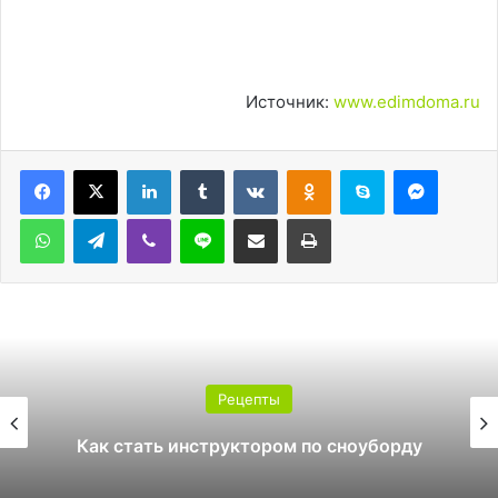
Источник:
www.edimdoma.ru
LinkedIn
Tumblr
Вконтакте
Одноклассники
Skype
Messen
WhatsApp
Telegram
Viber
Line
Поделиться через электронную почту
Печатать
Рецепты
Какой поликарбонат выбрать для
у
теплицы: 4 или 6 мм