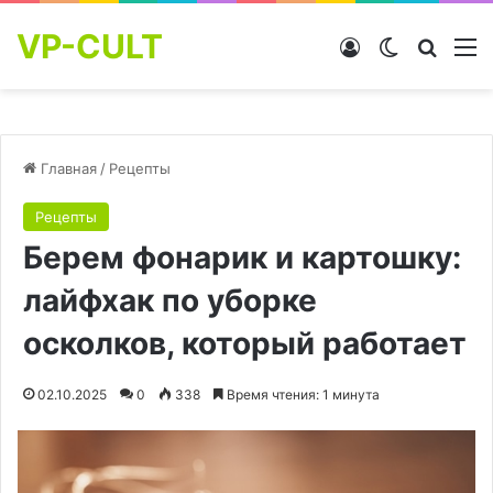
VP-CULT
Войти
Switch skin
Найти
М
Главная
/
Рецепты
Рецепты
Берем фонарик и картошку:
лайфхак по уборке
осколков, который работает
02.10.2025
0
338
Время чтения: 1 минута