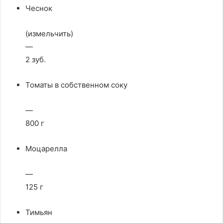
Чеснок
(измельчить)
—
2 зуб.
Томаты в собственном соку
—
800 г
Моцарелла
—
125 г
Тимьян