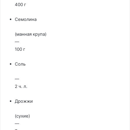
400 г
Семолина
(манная крупа)
—
100 г
Соль
—
2 ч. л.
Дрожжи
(сухие)
—