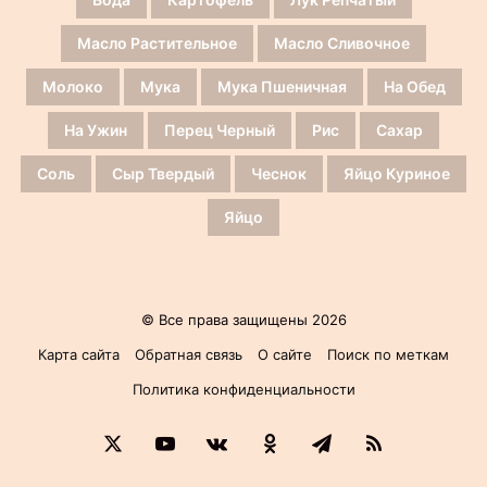
Масло Растительное
Масло Сливочное
Молоко
Мука
Мука Пшеничная
На Обед
На Ужин
Перец Черный
Рис
Сахар
Соль
Сыр Твердый
Чеснок
Яйцо Куриное
Яйцо
© Все права защищены 2026
Карта сайта
Обратная связь
О сайте
Поиск по меткам
Политика конфиденциальности
X
YouTube
vk.com
Одноклассники
Telegram
RSS