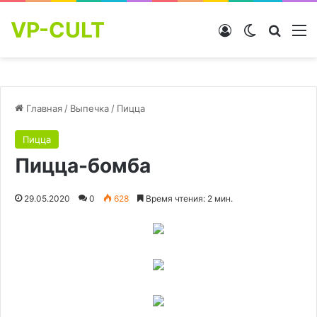
VP-CULT
Войти
Switch skin
Найти
М
Главная
/
Выпечка
/
Пицца
Пицца
Пицца-бомба
29.05.2020
0
628
Время чтения: 2 мин.