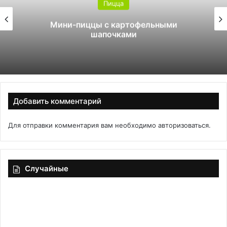
Пицца
Мини-пиццы с картофельными
шапочками
Добавить комментарий
Для отправки комментария вам необходимо
авторизоваться
.
Случайные
Примеры
Ку
видео:
гр
как
«Б
современные