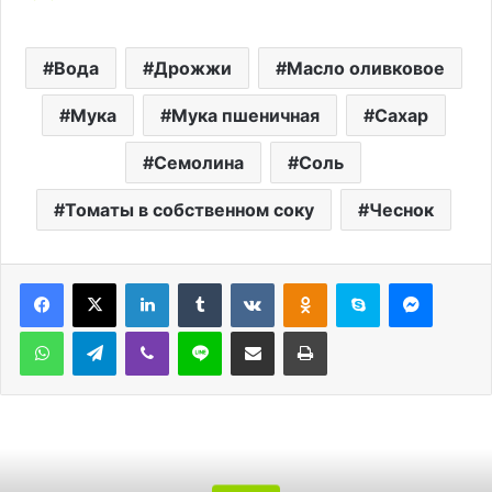
Вода
Дрожжи
Масло оливковое
Мука
Мука пшеничная
Сахар
Семолина
Соль
Томаты в собственном соку
Чеснок
LinkedIn
Tumblr
Вконтакте
Одноклассники
Skype
Messen
WhatsApp
Telegram
Viber
Line
Поделиться через электронную почту
Печатать