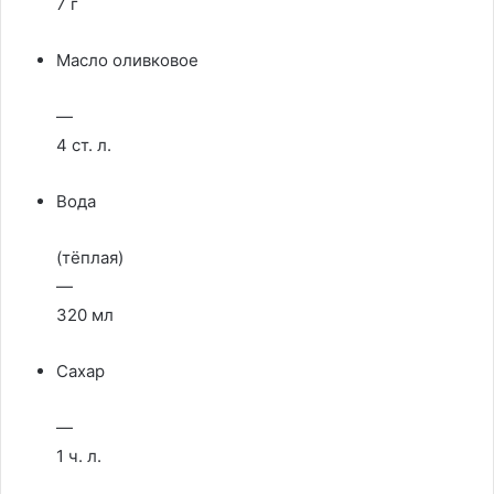
7 г
Масло оливковое
—
4 ст. л.
Вода
(тёплая)
—
320 мл
Сахар
—
1 ч. л.