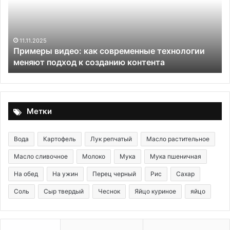
технологии
меняют
подход
к
11.11.2025
Примеры видео: как современные технологии
созданию
меняют подход к созданию контента
контента
Метки
Вода
Картофель
Лук репчатый
Масло растительное
Масло сливочное
Молоко
Мука
Мука пшеничная
На обед
На ужин
Перец черный
Рис
Сахар
Соль
Сыр твердый
Чеснок
Яйцо куриное
яйцо