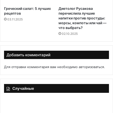
Греческий салат: 5 лучших
Диетолог Русакова
рецептов
перечислила лучшие
напитки против простуды:
03.11.2025
морсы, компоты или чай —
что выбрать?
02.10.2025
Добавить комментарий
Для отправки комментария вам необходимо
авторизоваться
.
Случайные
«Розочки»
Ов
из
то
творожного
су