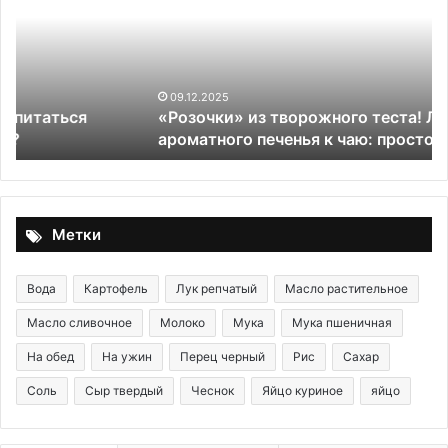
теста!
то
Легкий
жи
рецепт
ку
ароматного
оц
печенья
6
09.12.2025
«Розочки» из творожного теста! Легкий рецепт
к
сп
ароматного печенья к чаю: просто и вкусно!
чаю:
пр
просто
ка
и
и
вкусно!
на
«т
Метки
са
Вода
Картофель
Лук репчатый
Масло растительное
Масло сливочное
Молоко
Мука
Мука пшеничная
На обед
На ужин
Перец черный
Рис
Сахар
Соль
Сыр твердый
Чеснок
Яйцо куриное
яйцо