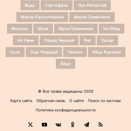
Вода
Картофель
Лук Репчатый
Масло Растительное
Масло Сливочное
Молоко
Мука
Мука Пшеничная
На Обед
На Ужин
Перец Черный
Рис
Сахар
Соль
Сыр Твердый
Чеснок
Яйцо Куриное
Яйцо
© Все права защищены 2026
Карта сайта
Обратная связь
О сайте
Поиск по меткам
Политика конфиденциальности
X
YouTube
vk.com
Одноклассники
Telegram
RSS