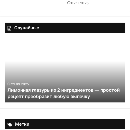
02.11.2025
Случайные
Лимонная
Сл
глазурь
са
из
«Л
2
с
ингредиентов
гр
—
простой
рецепт
23.09.2025
Лимонная глазурь из 2 ингредиентов — простой
преобразит
рецепт преобразит любую выпечку
любую
выпечку
Метки