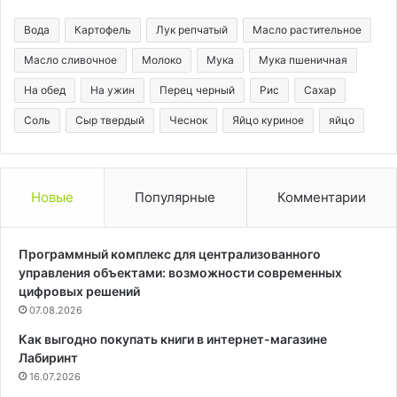
Вода
Картофель
Лук репчатый
Масло растительное
Масло сливочное
Молоко
Мука
Мука пшеничная
На обед
На ужин
Перец черный
Рис
Сахар
Соль
Сыр твердый
Чеснок
Яйцо куриное
яйцо
Новые
Популярные
Комментарии
Программный комплекс для централизованного
управления объектами: возможности современных
цифровых решений
07.08.2026
Как выгодно покупать книги в интернет-магазине
Лабиринт
16.07.2026