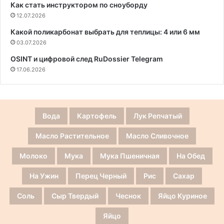
Как стать инструктором по сноуборду
12.07.2026
Какой поликарбонат выбрать для теплицы: 4 или 6 мм
03.07.2026
OSINT и цифровой след RuDossier Telegram
17.06.2026
Вода
Картофель
Лук Репчатый
Масло Растительное
Масло Сливочное
Молоко
Мука
Мука Пшеничная
На Обед
На Ужин
Перец Черный
Рис
Сахар
Соль
Сыр Твердый
Чеснок
Яйцо Куриное
Яйцо