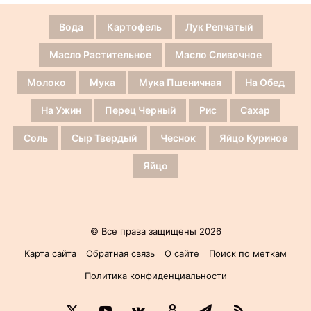
Вода
Картофель
Лук Репчатый
Масло Растительное
Масло Сливочное
Молоко
Мука
Мука Пшеничная
На Обед
На Ужин
Перец Черный
Рис
Сахар
Соль
Сыр Твердый
Чеснок
Яйцо Куриное
Яйцо
© Все права защищены 2026
Карта сайта
Обратная связь
О сайте
Поиск по меткам
Политика конфиденциальности
X
YouTube
vk.com
Одноклассники
Telegram
RSS