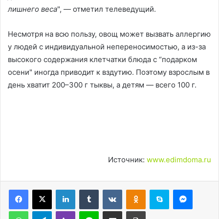
лишнего веса
", — отметил телеведущий.
Несмотря на всю пользу, овощ может вызвать аллергию
у людей с индивидуальной непереносимостью, а из-за
высокого содержания клетчатки блюда с “подарком
осени" иногда приводит к вздутию. Поэтому взрослым в
день хватит 200–300 г тыквы, а детям — всего 100 г.
Источник:
www.edimdoma.ru
LinkedIn
Tumblr
Вконтакте
Одноклассники
Skype
Messen
WhatsApp
Telegram
Viber
Line
Поделиться через электронную почту
Печатать