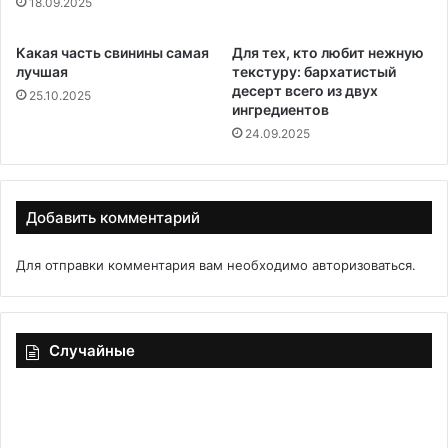
18.09.2025
Какая часть свинины самая
Для тех, кто любит нежную
лучшая
текстуру: бархатистый
десерт всего из двух
25.10.2025
ингредиентов
24.09.2025
Добавить комментарий
Для отправки комментария вам необходимо
авторизоваться
.
Случайные
Ополоснуть
мало
—