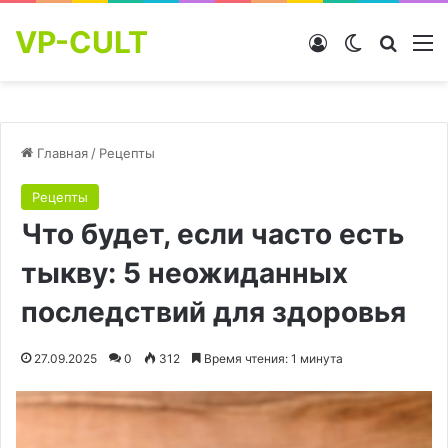
VP-CULT
Войти
Switch skin
Найти
М
Главная
/
Рецепты
Рецепты
Что будет, если часто есть
тыкву: 5 неожиданных
последствий для здоровья
27.09.2025
0
312
Время чтения: 1 минута