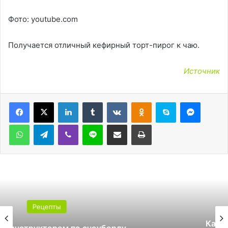
Фото: youtube.com
Получается отличный кефирный торт-пирог к чаю.
Источник
LinkedIn
Tumblr
Вконтакте
Одноклассники
Skype
Messen
WhatsApp
Telegram
Viber
Line
Поделиться через электронную почту
Печатать
Рецепты
Какой поликарбонат выбрать для