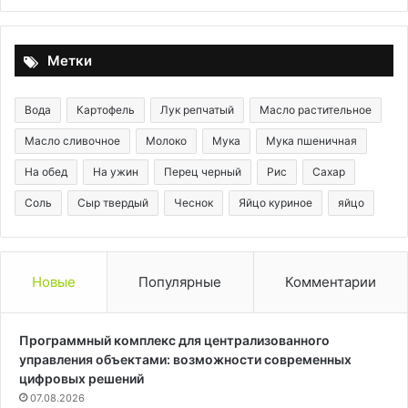
Метки
Вода
Картофель
Лук репчатый
Масло растительное
Масло сливочное
Молоко
Мука
Мука пшеничная
На обед
На ужин
Перец черный
Рис
Сахар
Соль
Сыр твердый
Чеснок
Яйцо куриное
яйцо
Новые
Популярные
Комментарии
Программный комплекс для централизованного
управления объектами: возможности современных
цифровых решений
07.08.2026