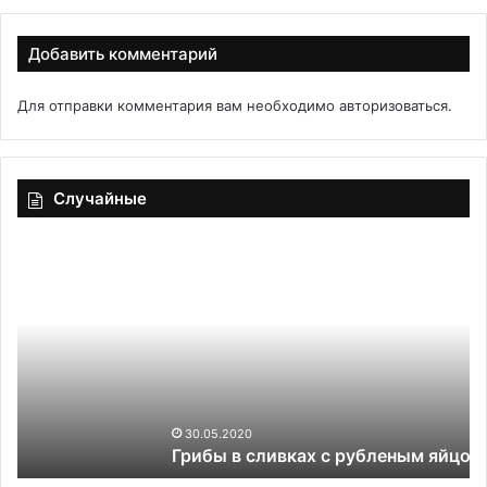
Добавить комментарий
Для отправки комментария вам необходимо
авторизоваться
.
Случайные
Грибы
Те
в
дл
сливках
пи
с
ка
рубленым
в
яйцом
пи
30.05.2020
Грибы в сливках с рубленым яйцом