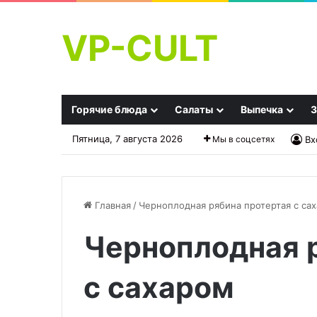
VP-CULT
Горячие блюда
Салаты
Выпечка
З
Пятница, 7 августа 2026
Мы в соцсетях
Вх
Главная
/
Черноплодная рябина протертая с са
Черноплодная 
Маринованные
Эту
огурцы
ошибку
«Ностальгия»
при
с сахаром
заваривании
шиповника
25.09.2025