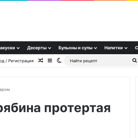
акуски
Десерты
Бульоны и супы
Напитки
С
Случайная статья
Sidebar
Switch skin
од / Регистрация
харом
рябина протертая
Чанахи