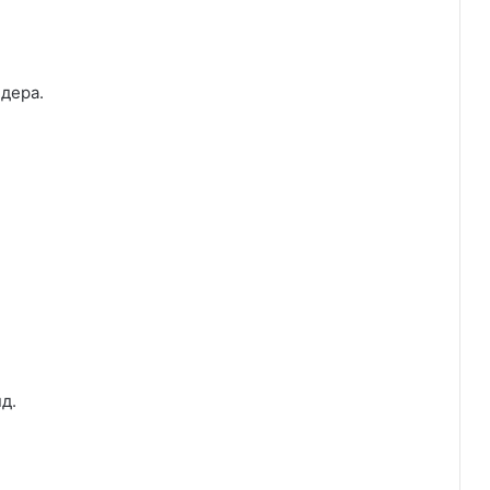
дера.
д.