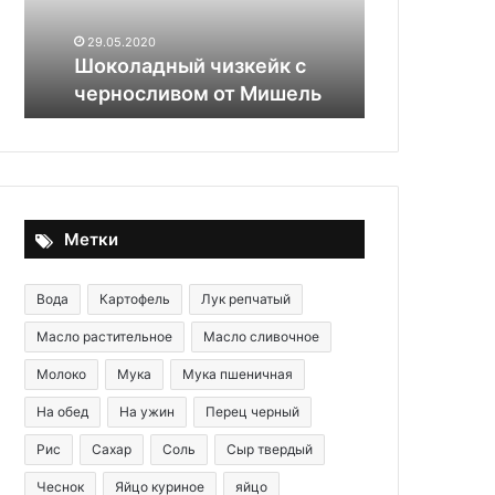
Мишель
29.05.2020
Шоколадный чизкейк с
29.05.2020
черносливом от Мишель
Скумбрия п
Метки
Вода
Картофель
Лук репчатый
Масло растительное
Масло сливочное
Молоко
Мука
Мука пшеничная
На обед
На ужин
Перец черный
Рис
Сахар
Соль
Сыр твердый
Чеснок
Яйцо куриное
яйцо