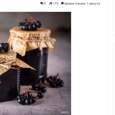
и заваривании
0
175
Время чтения: 1 минута
пускают слишком
 лишается
24.06.2024
Чанахи