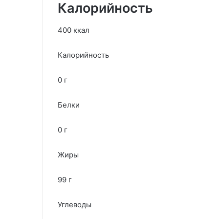
Калорийность
400 ккал
Калорийность
0 г
Белки
0 г
Жиры
99 г
Углеводы