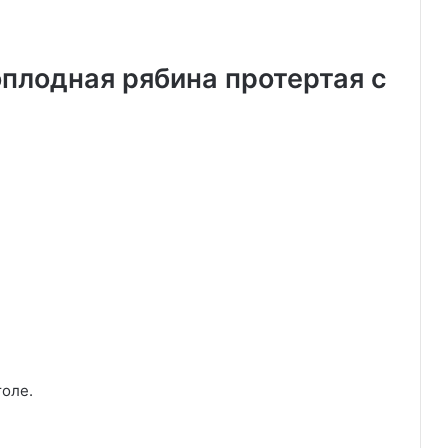
плодная рябина протертая с
толе.