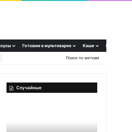
оусы
Готовим в мультиварке
Каши
Еще
Найти
Поиск по меткам
рецепт
Случайные
Шоколадный
Скумбрия
чизкейк
по-
с
норвежски
черносливом
от