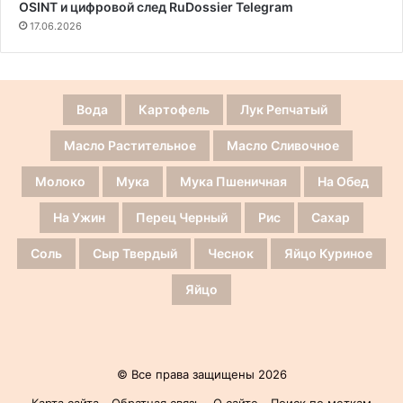
OSINT и цифровой след RuDossier Telegram
17.06.2026
Вода
Картофель
Лук Репчатый
Масло Растительное
Масло Сливочное
Молоко
Мука
Мука Пшеничная
На Обед
На Ужин
Перец Черный
Рис
Сахар
Соль
Сыр Твердый
Чеснок
Яйцо Куриное
Яйцо
© Все права защищены 2026