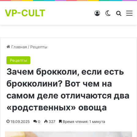
VP-CULT
Войти
Switch skin
Найти
М
Главная
/
Рецепты
Рецепты
Зачем брокколи, если есть
брокколини? Вот чем на
самом деле отличаются два
«родственных» овоща
19.09.2025
0
327
Время чтения: 1 минута