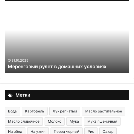
Меренговый
С
рулет
лу
в
в
домашних
ми
условиях
то
31.10.2025
Меренговый рулет в домашних условиях
Метки
Вода
Картофель
Лук репчатый
Масло растительное
Масло сливочное
Молоко
Мука
Мука пшеничная
На обед
На ужин
Перец черный
Рис
Сахар