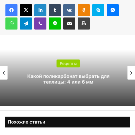
LinkedIn
Tumblr
Вконтакте
Одноклассники
Skype
Messen
WhatsApp
Telegram
Viber
Line
Поделиться через электронную почту
Печатать
Рецепты
Какой поликарбонат выбрать для
теплицы: 4 или 6 мм
Похожие статьи