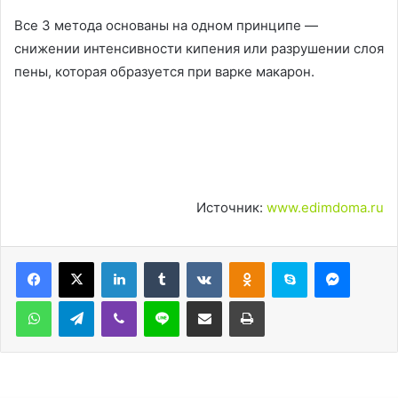
Все 3 метода основаны на одном принципе —
снижении интенсивности кипения или разрушении слоя
пены, которая образуется при варке макарон.
Источник:
www.edimdoma.ru
LinkedIn
Tumblr
Вконтакте
Одноклассники
Skype
Messen
WhatsApp
Telegram
Viber
Line
Поделиться через электронную почту
Печатать