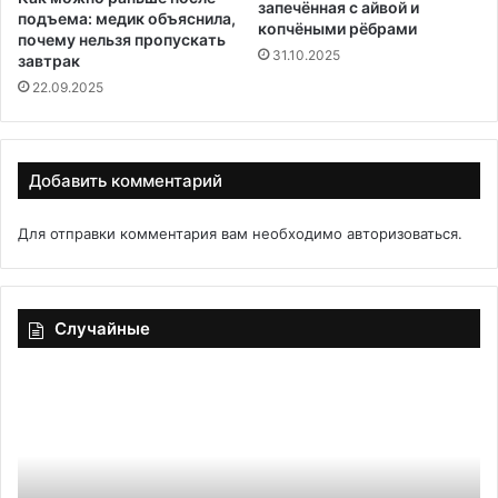
запечённая с айвой и
подъема: медик объяснила,
копчёными рёбрами
почему нельзя пропускать
31.10.2025
завтрак
22.09.2025
Добавить комментарий
Для отправки комментария вам необходимо
авторизоваться
.
Случайные
Песочный
По
пирог
по
с
ру
творожно-
го
маковой
тв
начинкой
ко