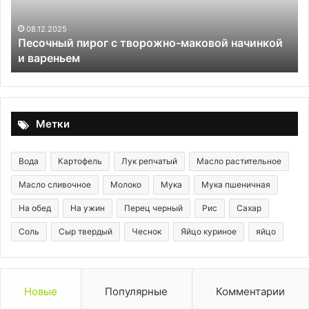
и
из
вареньем
ва
08.12.2025
и
Песочный пирог с творожно-маковой начинкой
сы
и вареньем
Метки
Вода
Картофель
Лук репчатый
Масло растительное
Масло сливочное
Молоко
Мука
Мука пшеничная
На обед
На ужин
Перец черный
Рис
Сахар
Соль
Сыр твердый
Чеснок
Яйцо куриное
яйцо
Новые
Популярные
Комментарии