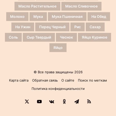
Масло Растительное
Масло Сливочное
Молоко
Мука
Мука Пшеничная
На Обед
На Ужин
Перец Черный
Рис
Сахар
Соль
Сыр Твердый
Чеснок
Яйцо Куриное
Яйцо
© Все права защищены 2026
Карта сайта
Обратная связь
О сайте
Поиск по меткам
Политика конфиденциальности
X
YouTube
vk.com
Одноклассники
Telegram
RSS