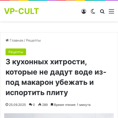
VP-CULT
Войти
Switch skin
Найти
М
Главная
/
Рецепты
Рецепты
3 кухонных хитрости,
которые не дадут воде из-
под макарон убежать и
испортить плиту
25.09.2025
0
289
Время чтения: 1 минута