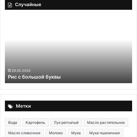
Случайные
Рис
«П
с
за
большой
эк
буквы
об
по
не
ос
по
в
29.05.2020
Рис с большой буквы
ка
Метки
Вода
Картофель
Лук репчатый
Масло растительное
Масло сливочное
Молоко
Мука
Мука пшеничная