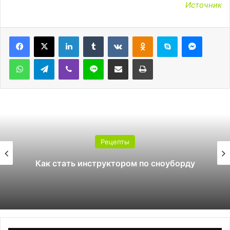
Источник
LinkedIn
Tumblr
Вконтакте
Одноклассники
Skype
Messen
WhatsApp
Telegram
Viber
Line
Поделиться через электронную почту
Печатать
Рецепты
Как стать инструктором по сноуборду