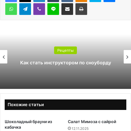
WhatsApp
Telegram
Viber
Line
Поделиться через электронную почту
Печатать
Рецепты
Како
ть инструктором по сноуборду
Похожие статьи
Шоколадный брауни из
Салат Мимоза с сайрой
кабачка
12.11.2025