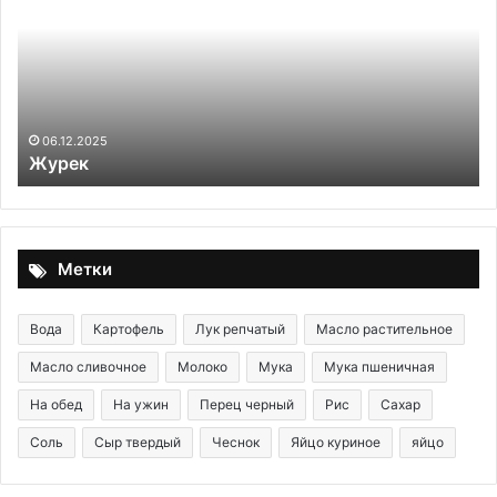
(мерджимек-
булгур
кёфтеси)
22.11.2025
Чечевично-булгурные котлеты 
булгур кёфтеси)
Метки
Вода
Картофель
Лук репчатый
Масло растительное
Масло сливочное
Молоко
Мука
Мука пшеничная
На обед
На ужин
Перец черный
Рис
Сахар
Соль
Сыр твердый
Чеснок
Яйцо куриное
яйцо