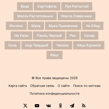
Вода
Картофель
Лук Репчатый
Масло Растительное
Масло Сливочное
Молоко
Мука
Мука Пшеничная
На Обед
На Ужин
Перец Черный
Рис
Сахар
Соль
Сыр Твердый
Чеснок
Яйцо Куриное
Яйцо
© Все права защищены 2026
Карта сайта
Обратная связь
О сайте
Поиск по меткам
Политика конфиденциальности
X
YouTube
vk.com
Одноклассники
Telegram
RSS