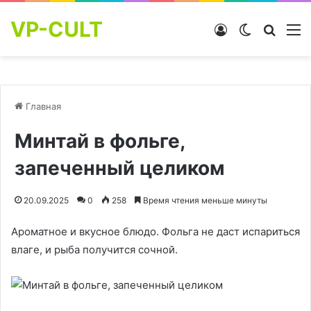
VP-CULT
Войти
Switch skin
Найти
М
Главная
Минтай в фольге,
запеченный целиком
20.09.2025
0
258
Время чтения меньше минуты
Ароматное и вкусное блюдо. Фольга не даст испариться
влаге, и рыба получится сочной.