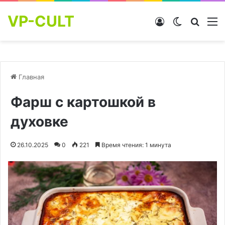
VP-CULT
Войти
Switch skin
Найти
М
Главная
Фарш с картошкой в
духовке
26.10.2025
0
221
Время чтения: 1 минута