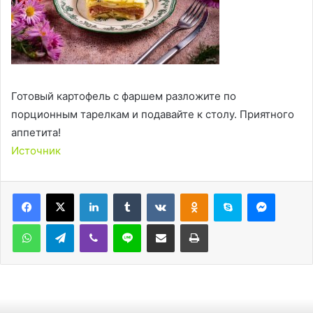
Готовый картофель с фаршем разложите по
порционным тарелкам и подавайте к столу. Приятного
аппетита!
Источник
LinkedIn
Tumblr
Вконтакте
Одноклассники
Skype
Messen
WhatsApp
Telegram
Viber
Line
Поделиться через электронную почту
Печатать