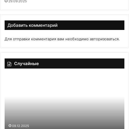
29.09.2025
Добавить комментарий
Для отправки комментария вам необходимо
авторизоваться
.
Случайные
Пышные
За
панкейки
на
на
зи
молоке
«И
с
ос
разрыхлителем
со
09.12.2025