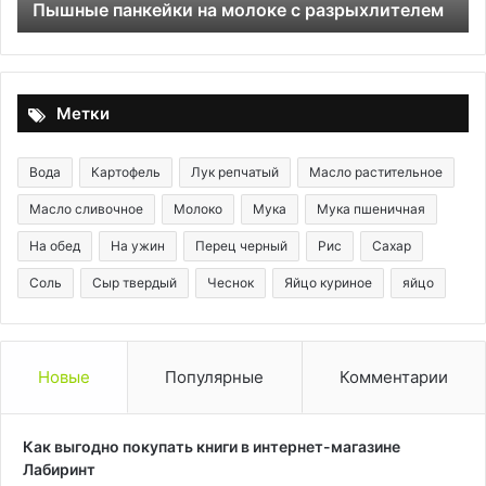
Пышные панкейки на молоке с разрыхлителем
Метки
Вода
Картофель
Лук репчатый
Масло растительное
Масло сливочное
Молоко
Мука
Мука пшеничная
На обед
На ужин
Перец черный
Рис
Сахар
Соль
Сыр твердый
Чеснок
Яйцо куриное
яйцо
Новые
Популярные
Комментарии
Как выгодно покупать книги в интернет-магазине
Лабиринт