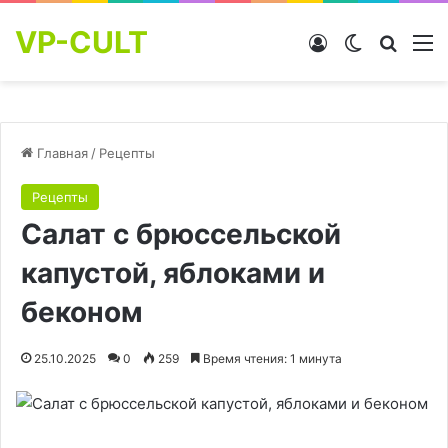
VP-CULT
Войти
Switch skin
Найти
М
Главная
/
Рецепты
Рецепты
Салат с брюссельской
капустой, яблоками и
беконом
25.10.2025
0
259
Время чтения: 1 минута