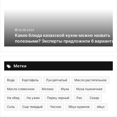
казахской
ж
кухни
ри
можно
назвать
полезными?
Эксперты
20.09.2025
Какие блюда казахской кухни можно назвать
предложили
полезными? Эксперты предложили 6 вариантов
6
вариантов
Метки
Вода
Картофель
Лук репчатый
Масло растительное
Масло сливочное
Молоко
Мука
Мука пшеничная
На обед
На ужин
Перец черный
Рис
Сахар
Соль
Сыр твердый
Чеснок
Яйцо куриное
яйцо