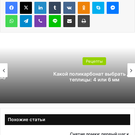
LinkedIn
Tumblr
Вконтакте
Одноклассники
Skype
Messen
WhatsApp
Telegram
Viber
Line
Поделиться через электронную почту
Печатать
Рецепты
Какой поликарбонат выбрать для
теплицы: 4 или 6 мм
Похожие статьи
Снятие ломки: первый шаг к