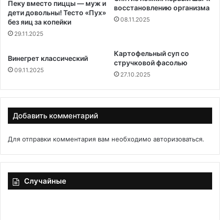
Пеку вместо пиццы — муж и
восстановлению организма
дети довольны! Тесто «Пух»
08.11.2025
без яиц за копейки
29.11.2025
Картофельный суп со
Винегрет классический
стручковой фасолью
09.11.2025
27.10.2025
Добавить комментарий
Для отправки комментария вам необходимо
авторизоваться
.
Случайные
Какие
Бу
блюда
с