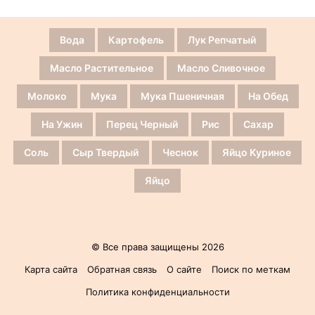
Вода
Картофель
Лук Репчатый
Масло Растительное
Масло Сливочное
Молоко
Мука
Мука Пшеничная
На Обед
На Ужин
Перец Черный
Рис
Сахар
Соль
Сыр Твердый
Чеснок
Яйцо Куриное
Яйцо
© Все права защищены 2026
Карта сайта
Обратная связь
О сайте
Поиск по меткам
Политика конфиденциальности