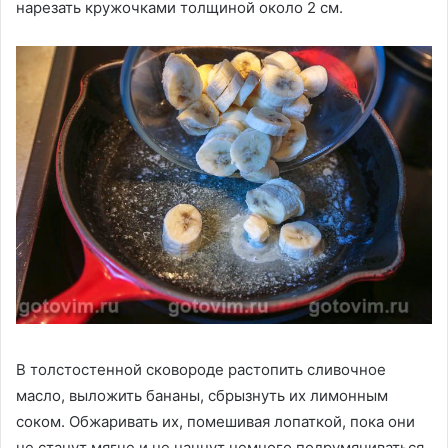
нарезать кружочками толщиной около 2 см.
В толстостенной сковороде растопить сливочное
масло, выложить бананы, сбрызнуть их лимонным
соком. Обжаривать их, помешивая лопаткой, пока они
не станут мягче и не начнут немного подрумяниваться.