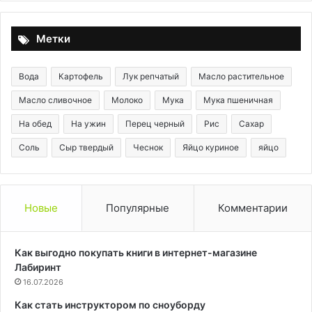
Метки
Вода
Картофель
Лук репчатый
Масло растительное
Масло сливочное
Молоко
Мука
Мука пшеничная
На обед
На ужин
Перец черный
Рис
Сахар
Соль
Сыр твердый
Чеснок
Яйцо куриное
яйцо
Новые
Популярные
Комментарии
Как выгодно покупать книги в интернет-магазине
Лабиринт
16.07.2026
Как стать инструктором по сноуборду