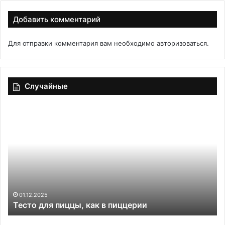
Добавить комментарий
Для отправки комментария вам необходимо
авторизоваться
.
Случайные
Тесто
По
для
по
пиццы,
ру
как
го
в
тв
пиццерии
ко
из
ва
сы
01.12.2025
Тесто для пиццы, как в пиццерии