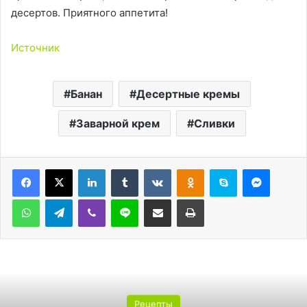
десертов. Приятного аппетита!
Источник
Банан
Десертные кремы
Заварной крем
Сливки
LinkedIn
Tumblr
Вконтакте
Одноклассники
Skype
Messen
WhatsApp
Telegram
Viber
Line
Поделиться через электронную почту
Печатать
Рецепты