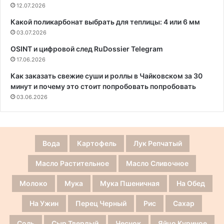
12.07.2026
Какой поликарбонат выбрать для теплицы: 4 или 6 мм
03.07.2026
OSINT и цифровой след RuDossier Telegram
17.06.2026
Как заказать свежие суши и роллы в Чайковском за 30
минут и почему это стоит попробовать попробовать
03.06.2026
Вода
Картофель
Лук Репчатый
Масло Растительное
Масло Сливочное
Молоко
Мука
Мука Пшеничная
На Обед
На Ужин
Перец Черный
Рис
Сахар
Соль
Сыр Твердый
Чеснок
Яйцо Куриное