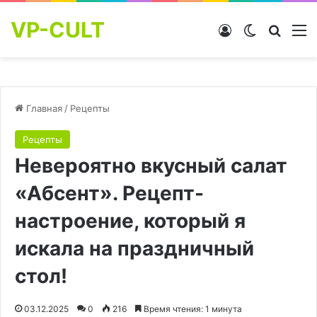
VP-CULT
Войти
Switch skin
Найти
М
Главная
/
Рецепты
Рецепты
Невероятно вкусный салат
«Абсент». Рецепт-
настроение, который я
искала на праздничный
стол!
03.12.2025
0
216
Время чтения: 1 минута