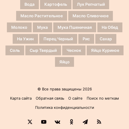
Вода
Картофель
Лук Репчатый
Масло Растительное
Масло Сливочное
Молоко
Мука
Мука Пшеничная
На Обед
На Ужин
Перец Черный
Рис
Сахар
Соль
Сыр Твердый
Чеснок
Яйцо Куриное
Яйцо
© Все права защищены 2026
Карта сайта
Обратная связь
О сайте
Поиск по меткам
Политика конфиденциальности
X
YouTube
vk.com
Одноклассники
Telegram
RSS