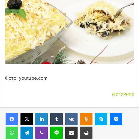
Фото: youtube.com
Источник
LinkedIn
Tumblr
Вконтакте
Одноклассники
Skype
Messen
WhatsApp
Telegram
Viber
Line
Поделиться через электронную почту
Печатать