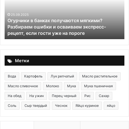
ми?
есс-
29.05.2020
Мармелад из джема
Метки
Вода
Картофель
Лук репчатый
Масло растительное
Масло сливочное
Молоко
Мука
Мука пшеничная
На обед
На ужин
Перец черный
Рис
Сахар
Соль
Сыр твердый
Чеснок
Яйцо куриное
яйцо