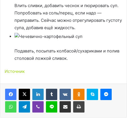
Влить сливки, добавить чеснок и пюрировать суп.
Попробовать на соль/перец, если надо —
приправить. Сейчас можно отрегулировать густоту
супа, добавив ещё жидкость.
Подавать, посыпать колбасой/сухариками и полив
столовой ложкой сливок.
Источник
LinkedIn
Tumblr
Вконтакте
Одноклассники
Skype
Messen
WhatsApp
Telegram
Viber
Line
Поделиться через электронную почту
Печатать