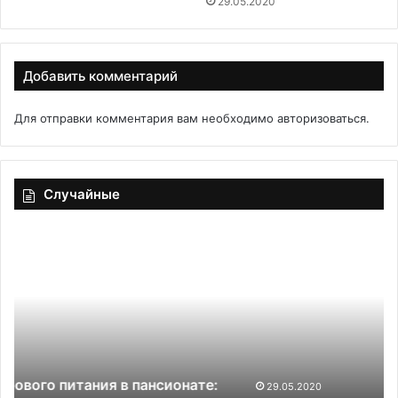
29.05.2020
Добавить комментарий
Для отправки комментария вам необходимо
авторизоваться
.
Случайные
Сочная
К
пряная
в
куриная
ка
грудка
р
с
д
розмарином
л
и
29.05.2020