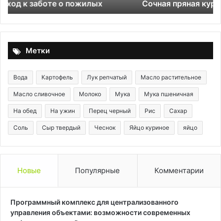
Сочная пряная куриная грудка с розмарином
Метки
Вода
Картофель
Лук репчатый
Масло растительное
Масло сливочное
Молоко
Мука
Мука пшеничная
На обед
На ужин
Перец черный
Рис
Сахар
Соль
Сыр твердый
Чеснок
Яйцо куриное
яйцо
Новые
Популярные
Комментарии
Программный комплекс для централизованного
управления объектами: возможности современных