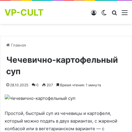
VP-CULT
Войти
Switch skin
Найти
М
Главная
Чечевично-картофельный
суп
28.10.2025
0
207
Время чтения: 1 минута
Простой, быстрый суп из чечевицы и картофеля,
который можно подать в двух вариантах, с жареной
колбасой или в вегетарианском варианте — с