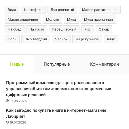
Вода
Картофель
Лук репчатый
Масло растительное
Масло сливочное
Молоко
Мука
Мука пшеничная
На обед
На ужин
Перец черный
Рис
Сахар
Соль
Сыр твердый
Чеснок
Яйцо куриное
яйцо
Новые
Популярные
Комментарии
Программный комплекс для централизованного
управления объектами: возможности современных
цифровых решений
07.08.2026
Как выгодно покупать книги в интернет-магазине
Лабиринт
16.07.2026