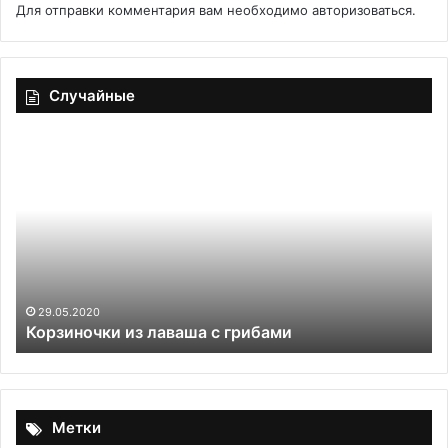
Для отправки комментария вам необходимо
авторизоваться
.
Случайные
Корзиночки
Те
из
дл
лаваша
то
с
пи
грибами
«К
Пи
Ха
29.05.2020
Корзиночки из лаваша с грибами
Метки