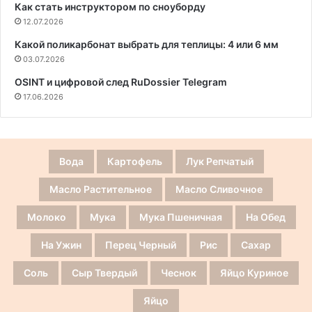
Как стать инструктором по сноуборду
12.07.2026
Какой поликарбонат выбрать для теплицы: 4 или 6 мм
03.07.2026
OSINT и цифровой след RuDossier Telegram
17.06.2026
Вода
Картофель
Лук Репчатый
Масло Растительное
Масло Сливочное
Молоко
Мука
Мука Пшеничная
На Обед
На Ужин
Перец Черный
Рис
Сахар
Соль
Сыр Твердый
Чеснок
Яйцо Куриное
Яйцо