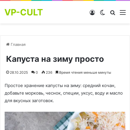
VP-CULT
Войти
Switch skin
Найти
М
Главная
Капуста на зиму просто
28.10.2025
0
236
Время чтения меньше минуты
Простое хранение капусты на зиму: средний кочан,
добавьте морковь, чеснок, специи, уксус, воду и масло
для вкусных заготовок.